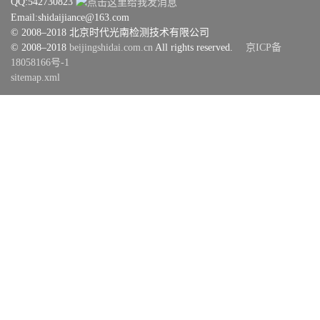
QQ:542730823
Email:shidaijiance@163.com
© 2008–2018 北京时代光南检测技术有限公司
© 2008–2018
beijingshidai.com.cn
All rights reserved.
京ICP备
18058166号-1
sitemap.xml