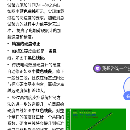
试验力施加时间为1~8s之内)。
如图中
蓝色曲线
所示，实现加载
过程的高速度的要求，加载到总
试验力的过程中力值平滑无过
冲， 提高了电加荷硬度计的加
载速度和精度。
精准的硬度修正
如标准硬度曲线是一条直
线，如图中
黑色线段
。
传统电动数显硬度计的硬度
我想咨询一个
自动修正如图中
黄色线段
，修正
一般分三段，且仅在标定点附近
与标准硬度基本吻合，离标定点
越远硬度值相差越大。
经过高精度步控系统控制方
法的进一步改造提升，机器原始
硬度曲线如图中
红色线段
。对整
个量程的硬度修正给一个共同的
系数，硬度曲线将会提升到标准
硬度曲线相吻合的状态，经实验