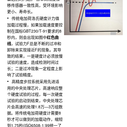
移传感器一致性高，受环境影响
更小、寿命长。
传统电加荷洛氏硬度计力值
加载过程慢，如果加载速度要控
制在国标GBT230/T-91要求的8
秒内，则会出现如图中
红色曲
线
，试验力F总是不断的过冲和
卸除来实现接近F的现象。其导
致的结果，一是硬度计必须放慢
试验的速度，造成检测时间过
长；二是过冲现象一定程度上影
响了试验精度。
高精度步控系统采用先进适
用的中央处理芯片，高速响应整
个硬度试验的过程，每一次硬度
试验的启动到结束，中央处理芯
片会高速的处理1.8万—3万组数
据。将传统电加荷硬度计需要8
秒才可以做到的加载动作，缩短
到1.75秒(ISO6508-1:99统一了