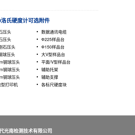
00洛氏硬度计可选附件
石压头
数据通讯电缆
石压头
Ф225样品台
刚石压头
Ф150样品台
5钢球压头
大V型样品台
5mm钢球压头
平面/V型样品台
0mm钢球压头
辅助托架
0mm钢球压头
辅助支撑
S微型打印机
各标尺硬度块
代光南检测技术有限公司