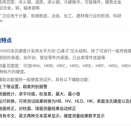
适用范围：淬火钢、调质、退火钢，冷硬铸件，可锻铸件，硬质合金
铝合金，铜，轴承钢等
广泛应用于计量、机械制造、冶金、化工、建材等行业的检测、科研
产
能特点
300洛氏硬度计采用水平方向“凸鼻子”压头结构，除了可进行一般传统
测到的表面，如环状、管状零件内表面，凸台类零件底面等
测量范围宽：可测HRA、HRB、HRC、HRD、HRE、HRF、HRG、HRH、
5种标尺的硬度。
辅助功能强除一般硬度测试外，具有以下辅助功能：
上下限设置，超差判别报警
数据统计，求平均值，标准差，最大、最小值
标尺转换，可将测试结果转换为HB、HV、HLD、HK、表面洛氏硬度以及
曲面修正，对柱面、球面测量结果自动修正
具有中文、英文两种文本菜单显示，硬度测量结果数字显示