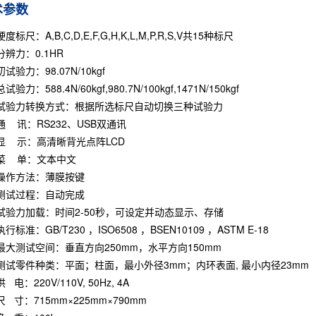
术参数
硬度标尺：A,B,C,D,E,F,G,H,K,L,M,P,R,S,V共15种标尺
分辨力：0.1HR
初试验力：98.07N/10kgf
总试验力：588.4N/60kgf,980.7N/100kgf,1471N/150kgf
试验力转换方式：根据所选标尺自动切换三种试验力
通 讯：RS232、USB双通讯
显 示：高清晰背光点阵LCD
菜 单：文本中文
操作方法：薄膜按键
测试过程：自动完成
试验力加载：时间2-50秒，可设定并动态显示、存储
执行标准：GB/T230 ，ISO6508 ，BSEN10109 ，ASTM E-18
最大测试空间：垂直方向250mm，水平方向150mm
测试零件种类：平面；柱面，最小外径3mm；内环表面, 最小内径23mm
供 电：220V/110V, 50Hz, 4A
尺 寸：715mm×225mm×790mm