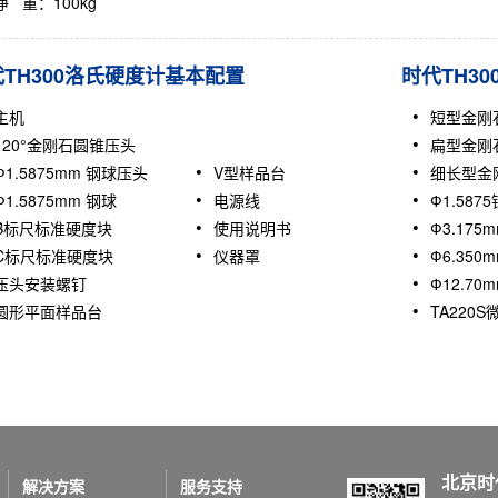
净 重：100kg
TH300洛氏硬度计基本配置
时代TH3
主机
短型金刚
120°金刚石圆锥压头
扁型金刚
Ф1.5875mm 钢球压头
V型样品台
细长型金
Ф1.5875mm 钢球
电源线
Ф1.587
B标尺标准硬度块
使用说明书
Ф3.17
C标尺标准硬度块
仪器罩
Ф6.35
压头安装螺钉
Ф12.7
圆形平面样品台
TA220
北京时
解决方案
服务支持