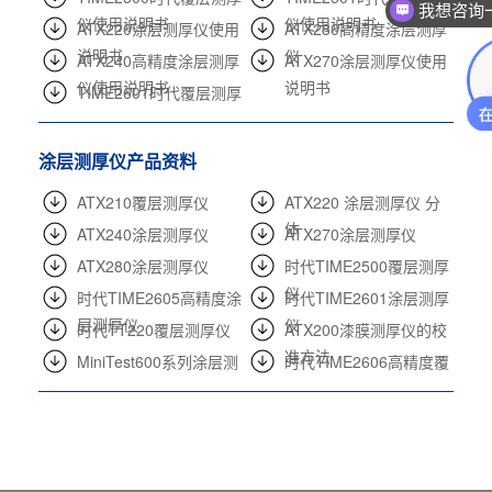
我想咨询
仪使用说明书
仪使用说明书
ATX220涂层测厚仪使用
ATX280高精度涂层测厚
说明书
仪
ATX240高精度涂层测厚
ATX270涂层测厚仪使用
仪使用说明书
说明书
TIME2601时代覆层测厚
仪使用说明书
涂层测厚仪产品资料
ATX210覆层测厚仪
ATX220 涂层测厚仪 分
体
ATX240涂层测厚仪
ATX270涂层测厚仪
ATX280涂层测厚仪
时代TIME2500覆层测厚
仪
时代TIME2605高精度涂
时代TIME2601涂层测厚
层测厚仪
仪
时代TT220覆层测厚仪
ATX200漆膜测厚仪的校
准方法
MiniTest600系列涂层测
时代TIME2606高精度覆
厚仪
层测厚仪