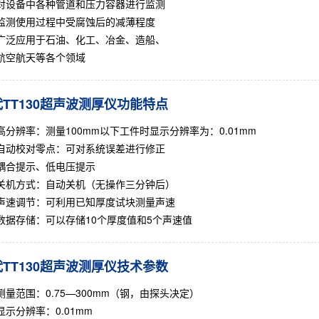
对设备中各种管道和压力容器进行监测
监测使用过程中受腐蚀后的减薄程度
广泛应用于石油、化工、冶金、造船、
航空航天等各个领域
TT130超声波测厚仪功能特点
高分辨率：测量100mm以下工件时显示分辨率为：0.01mm
自动校对零点：可对系统误差进行修正
耦合提示、低电压提示
关机方式：自动关机（无操作三分钟后）
声速调节：可利用已知厚度试块测量声速
数据存储：可以存储10个厚度值和5个声速值
TT130超声波测厚仪技术参数
测量范围：0.75—300mm（钢，由探头决定）
显示分辨率：0.01mm