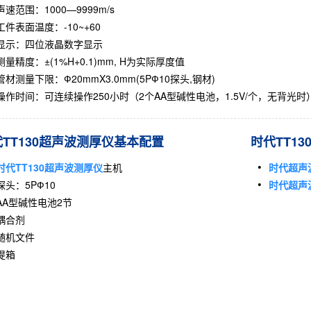
声速范围：1000—9999m/s
工件表面温度：-10~+60
显示：四位液晶数字显示
测量精度：±(1%H+0.1)mm, H为实际厚度值
管材测量下限：Ф20mmX3.0mm(5PФ10探头,钢材)
操作时间：可连续操作250小时（2个AA型碱性电池，1.5V/个，无背光时
TT130超声波测厚仪基本配置
时代TT1
时代TT130超声波测厚仪
主机
时代超声
探头：5PФ10
时代超声
AA型碱性电池2节
耦合剂
随机文件
提箱