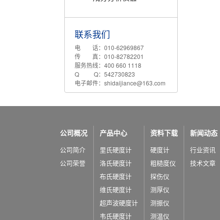
联系我们
电 话：010-62969867
传 真：010-82782201
服务热线：400 660 1118
Q Q：542730823
电子邮件：shidaijiance@163.com
公司概况
产品中心
资料下载
新闻动态
公司简介
里氏硬度计
硬度计
行业资讯
公司荣誉
洛氏硬度计
粗糙度仪
技术文章
布氏硬度计
探伤仪
维氏硬度计
测厚仪
超声波硬度计
测振仪
韦氏硬度计
测温仪