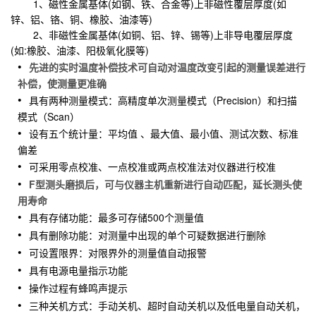
1、磁性金属基体(如钢、铁、合金等)上非磁性覆层厚度(如
锌、铝、铬、铜、橡胶、油漆等)
2、非磁性金属基体(如铜、铝、锌、锡等)上非导电覆层厚度
(如:橡胶、油漆、阳极氧化膜等)
先进的实时温度补偿技术可自动对温度改变引起的测量误差进行
补偿，使测量更准确
具有两种测量模式：高精度单次测量模式（Precision）和扫描
模式（Scan）
设有五个统计量：平均值 、最大值、最小值、测试次数、标准
偏差
可采用零点校准、一点校准或两点校准法对仪器进行校准
F型测头磨损后，可与仪器主机重新进行自动匹配，延长测头使
用寿命
具有存储功能：最多可存储500个测量值
具有删除功能：对测量中出现的单个可疑数据进行删除
可设置限界：对限界外的测量值自动报警
具有电源电量指示功能
操作过程有蜂鸣声提示
三种关机方式：手动关机、超时自动关机以及低电量自动关机，