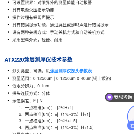
可设置限界：对限界外的测量值能自动报警
具有电源欠压指示功能
操作过程有蜂鸣声提示
具有错误提示功能，通过屏显或蜂鸣声进行错误提示
设有两种关机方式：手动关机方式和自动关机方式
采用塑料外壳，轻便、耐用
ATX220涂层测厚仪技术参数
测头类型：可选，见
涂层测
厚仪探头参数表
测量范围：0-1250um | 0-1250um 0-40um(铜上镀铬)
低限分辨力：0.1um
我想咨询
探头连接方式：分体
示值误差：F | N
我想咨询一个
1. 一点校准(um)：±[2%H+1]
2. 两点校准(um)：±[（1%~3%）H+1]
3. 一点校准(um)：±[2%H+1.5]
4. 两点校准(um)：±[（1%~3%）H+1.5]