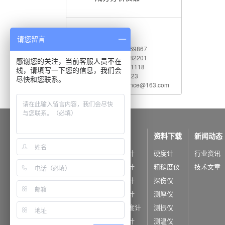
联系我们
请您留言
电 话：010-62969867
传 真：010-82782201
感谢您的关注，当前客服人员不在
服务热线：400 660 1118
线，请填写一下您的信息，我们会
Q Q：542730823
尽快和您联系。
电子邮件：shidaijiance@163.com
公司概况
产品中心
资料下载
新闻动态
公司简介
里氏硬度计
硬度计
行业资讯
公司荣誉
洛氏硬度计
粗糙度仪
技术文章
布氏硬度计
探伤仪
维氏硬度计
测厚仪
超声波硬度计
测振仪
韦氏硬度计
测温仪