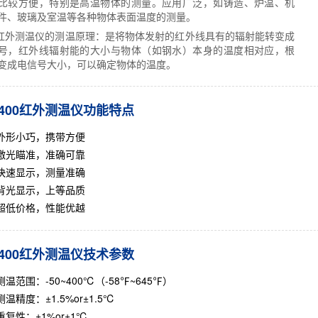
比较方便，特别是高温物体的测量。应用广泛，如铸造、炉温、机
件、玻璃及室温等各种物体表面温度的测量。
红外测温仪的测温原理：是将物体发射的红外线具有的辐射能转变成
号，红外线辐射能的大小与物体（如钢水）本身的温度相对应，根
变成电信号大小，可以确定物体的温度。
400红外测温仪功能特点
外形小巧，携带方便
激光瞄准，准确可靠
快速显示，测量准确
背光显示，上等品质
超低价格，性能优越
400红外测温仪技术参数
测温范围：-50~400℃（-58℉~645℉）
测温精度：±1.5%or±1.5℃
重复性：±1%or±1℃