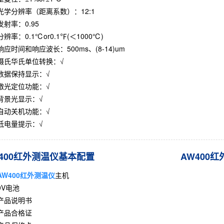
光学分辨率（距离系数）：12:1
发射率：0.95
分辨率：0.1℃or0.1℉(＜1000℃)
响应时间和响应波长：500ms、(8-14)um
摄氏华氏单位转换：√
数据保持显示：√
激光定位功能：√
背景光显示：√
自动关机功能：√
低电量提示：√
400红外测温仪基本配置
AW400
AW400红外测温仪
主机
9V电池
产品说明书
产品合格证