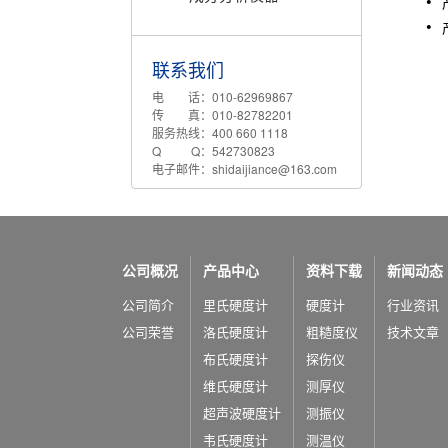
联系我们
电 话：010-62969867
传 真：010-82782201
服务热线：400 660 1118
Q Q：542730823
电子邮件：shidaijiance@163.com
公司概况
产品中心
资料下载
新闻动态
公司简介
里氏硬度计
硬度计
行业资讯
公司荣誉
洛氏硬度计
粗糙度仪
技术文章
布氏硬度计
探伤仪
维氏硬度计
测厚仪
超声波硬度计
测振仪
韦氏硬度计
测温仪