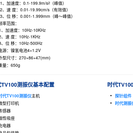
加速度：0.1-199.9m/s
（峰值）
2
速 度：0.01-19.99cm/s（有效值）
位 移：0.001-1.999mm（峰～峰值）
频率范围：
加速度：10Hz-10KHz
速 度：10Hz-1KHz
位 移：10Hz-500Hz
电源：镍氢电池4×1.2V
外型尺寸：270×86×47(mm)
重量：650g
TV100测振仪基本配置
时代TV1
时代TV100测振仪
主机
探针组件
微型打印机
时代测振
传感器
磁性吸座
充电器
产品包装箱