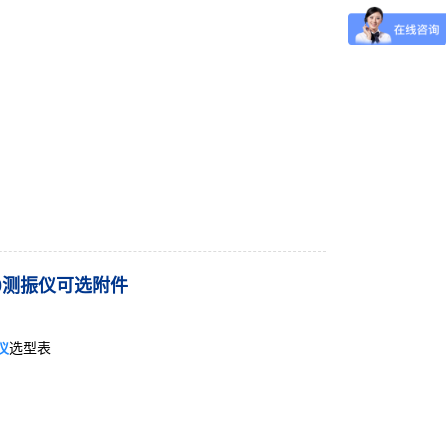
00测振仪可选附件
仪
选型表