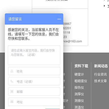
联系我们
请您留言
电 话：010-62969867
传 真：010-82782201
感谢您的关注，当前客服人员不在
服务热线：400 660 1118
线，请填写一下您的信息，我们会
Q Q：542730823
尽快和您联系。
电子邮件：shidaijiance@163.com
公司概况
产品中心
资料下载
新闻动态
公司简介
里氏硬度计
硬度计
行业资讯
公司荣誉
洛氏硬度计
粗糙度仪
技术文章
布氏硬度计
探伤仪
维氏硬度计
测厚仪
超声波硬度计
测振仪
韦氏硬度计
测温仪