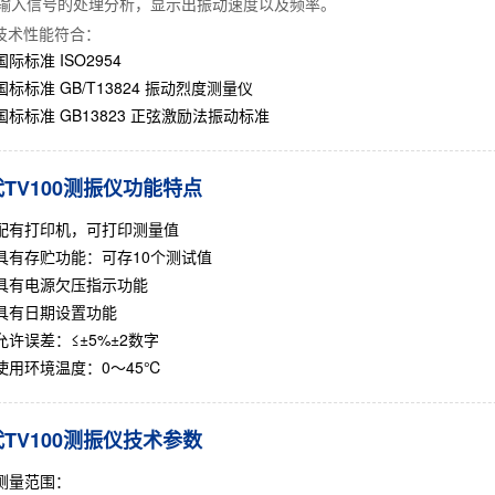
输入信号的处理分析，显示出振动速度以及频率。
技术性能符合：
国际标准 ISO2954
国标标准 GB/T13824 振动烈度测量仪
国标标准 GB13823 正弦激励法振动标准
TV100测振仪功能特点
配有打印机，可打印测量值
具有存贮功能：可存10个测试值
具有电源欠压指示功能
具有日期设置功能
允许误差：≤±5%±2数字
使用环境温度：0～45℃
TV100测振仪技术参数
测量范围：