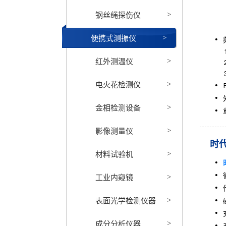
1、
钢丝绳探伤仪
>
2、
3、
便携式测振仪
>
1、
红外测温仪
>
2、
3、
电火花检测仪
>
金相检测设备
>
影像测量仪
>
时代
材料试验机
>
工业内窥镜
>
表面光学检测仪器
>
成分分析仪器
>