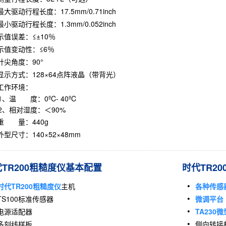
最大驱动行程长度：17.5mm/0.71inch
最小驱动行程长度：1.3mm/0.052inch
示值误差：≤±10％
示值变动性：≤6％
针尖角度：90°
显示方式：128×64点阵液晶（带背光）
工作环境：
温 度：0ºC- 40ºC
相对湿度：＜90%
重 量：440g
外型尺寸：140×52×48mm
TR200粗糙度仪基本配置
时代TR2
时代TR200粗糙度仪
主机
各种传
TS100标准传感器
微调平台
电源适配器
TA230
多刻线样板
侧向转接