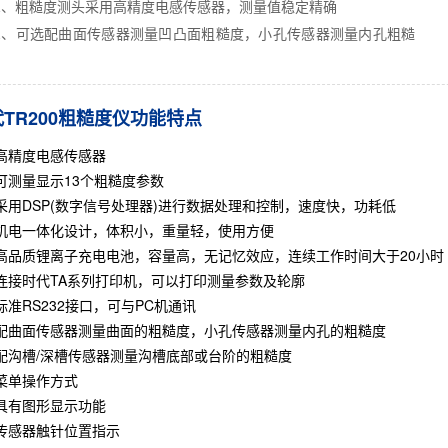
1、粗糙度测头采用高精度电感传感器，测量值稳定精确
2、可选配曲面传感器测量凹凸面粗糙度，小孔传感器测量内孔粗糙
TR200粗糙度仪功能特点
高精度电感传感器
可测量显示13个粗糙度参数
采用DSP(数字信号处理器)进行数据处理和控制，速度快，功耗低
机电一体化设计，体积小，重量轻，使用方便
高品质锂离子充电电池，容量高，无记忆效应，连续工作时间大于20小时
连接时代TA系列打印机，可以打印测量参数及轮廓
标准RS232接口，可与PC机通讯
配曲面传感器测量曲面的粗糙度，小孔传感器测量内孔的粗糙度
配沟槽/深槽传感器测量沟槽底部或台阶的粗糙度
菜单操作方式
具有图形显示功能
传感器触针位置指示