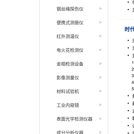
钢丝绳探伤仪
>
便携式测振仪
>
时代
红外测温仪
>
电火花检测仪
>
1、R
金相检测设备
>
2、R
3、
影像测量仪
>
4、
5、
材料试验机
>
工业内窥镜
>
表面光学检测仪器
>
成分分析仪器
>