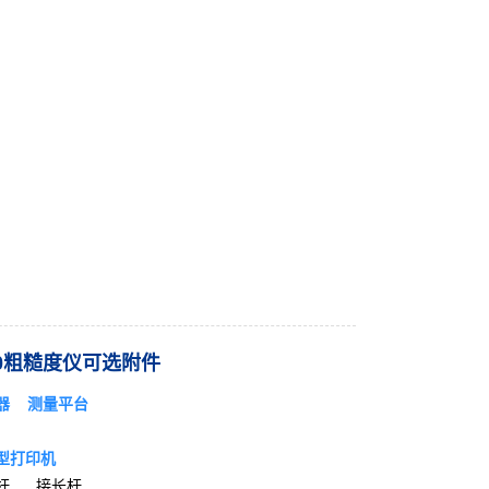
00粗糙度仪可选附件
感器
测量平台
微型打印机
杆 接长杆