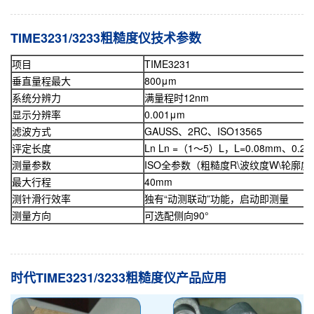
TIME3231/3233粗糙度仪技术参数
项目
TIME3231
垂直量程最大
800μm
系统分辨力
满量程时12nm
显示分辨率
0.001μm
滤波方式
GAUSS、2RC、ISO13565
评定长度
Ln Ln =（1～5）L，L=0.08mm、0.
测量参数
ISO全参数（粗糙度R\波纹度W\轮廓度
最大行程
40mm
测针滑行效率
独有“动测联动”功能，启动即测量
测量方向
可选配侧向90°
时代TIME3231/3233粗糙度仪产品应用