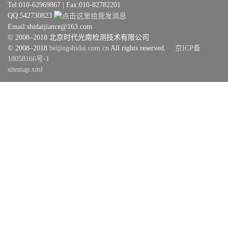
Tel:010-62969867 | Fax:010-82782201
QQ:542730823
Email:shidaijiance@163.com
© 2008–2018 北京时代光南检测技术有限公司
© 2008–2018
beijingshidai.com.cn
All rights reserved.
京ICP备
18058166号-1
sitemap.xml