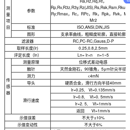
Ra,Rz,Rq,Rt，
Rp,Rv,R3z,R3y,Rz(JIS),Rs,Rsk,Rsm,Rku,R
测
参数
Ry;Rmax，Rc，RPc，Rk，Rpk，Rvk，Mr
量
Mr2
项
目
标准
ISO,ANSI,DIN,JIS
图形
支承率曲线，粗糙度轮廓，直接轮廓
滤波器
RC,PC-RC,Gauss,D-P
取样长度(
l
r)
0.25,0.8,2.5mm
评定长度（
l
n）
L
n=
l
r×n n=1~5
测量原理
位移式差动电感
触针
天然金刚石，90锥角，5μm针尖半径
测力
<4mN
传
导头
硬质合金，滑行方向半径40mm
感
l
r=0.25, Vt=0.135mm/s
器
l
r=0.8, Vt=0. 5mm/s
滑行速度
l
r=2. 5, Vt=1mm/s
返回 Vt=1mm/s
示值误差
不大于±10%
示值变动性
不大于6%