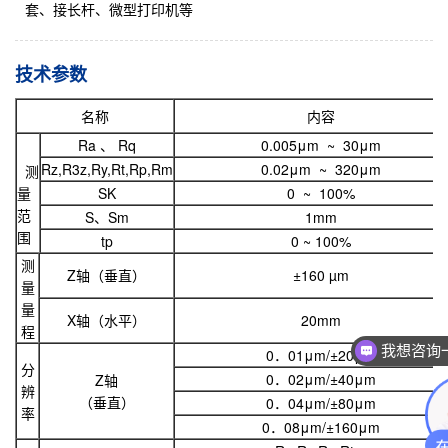
套、接长杆、微型打印机等
技术参数
名称
内容
Ra 、 Rq
0.005μm ~ 30μm
Rz,R3z,Ry,Rt,Rp,Rm
0.02μm ~ 320μm
测
量
SK
0 ~ 100%
范
S、Sm
1mm
围
tp
0 ~ 100%
测
Z轴（垂直）
±160 µm
量
量
X轴（水平）
20mm
我想咨询
程
0．01μm/±20μm
我想咨询一个
分
0．02μm/±40μm
Z轴
辨
（垂直）
0．04μm/±80μm
率
0．08μm/±160μm