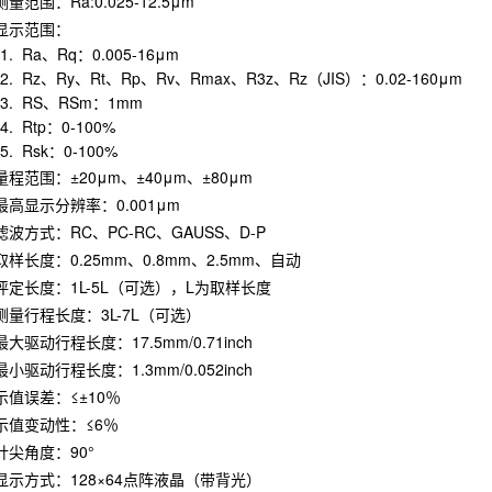
测量范围：Ra:0.025-12.5μm
显示范围：
Ra、Rq：0.005-16μm
Rz、Ry、Rt、Rp、Rv、Rmax、R3z、Rz（JIS）：0.02-160μm
 RS、RSm：1mm
Rtp：0-100%
 Rsk：0-100%
量程范围：±20μm、±40μm、±80μm
最高显示分辨率：0.001μm
滤波方式：RC、PC-RC、GAUSS、D-P
取样长度：0.25mm、0.8mm、2.5mm、自动
评定长度：1L-5L（可选），L为取样长度
测量行程长度：3L-7L（可选）
最大驱动行程长度：17.5mm/0.71inch
最小驱动行程长度：1.3mm/0.052inch
示值误差：≤±10％
示值变动性：≤6％
针尖角度：90°
显示方式：128×64点阵液晶（带背光）