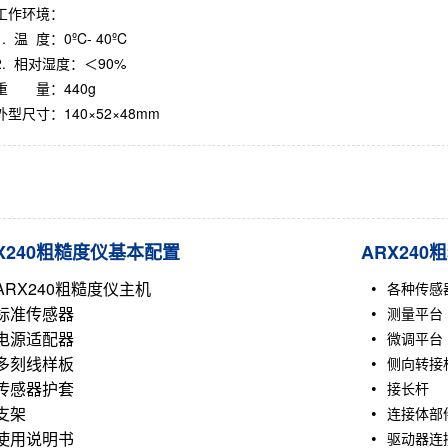
工作环境：
1. 温 度：0ºC- 40ºC
2. 相对湿度：＜90%
重 量：440g
外型尺寸：140×52×48mm
X240粗糙度仪基本配置
ARX24
ARX240
粗糙度仪
主机
各种传感
标准传感器
测量平台
电源适配器
微调平台
多刻线样板
侧向转接
传感器护套
接长杆
支架
连接体部
使用说明书
驱动器连