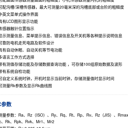
可配沟槽/深槽传感器，最大可测量20毫米深的沟槽底部或台阶的粗糙度
中英文菜单式操作界面
具有LCD图形显示功能
传感器触针位置指示
显示测量信息、菜单提示信息、错误信息及开关机等各种提示说明信息
可靠防电机走死电路及软件设计
具有自动休眠、自动关机等节电功能
多语言工作方式选择
带有测值存储功能及存储数据查询功能 ，可存储100组原始数据及波形
带有系统自检功能
可自定义系统时钟，开机时显示当前时钟，存储测量值时显示时间
可测量Rk参数及显示Rk曲线图
术参数
测量参数：Ra、Rz（ISO）、Ry、Rq、Rt、Rp、Rv、Rz（JIS）、Rmax
c、Rk、Rpk、Rvk、Mr1、Mr2