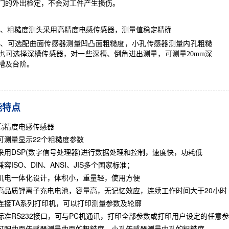
门的外出检定，不会对工件产生损伤。
、粗糙度测头采用高精度电感传感器，测量值稳定精确
、可选配曲面传感器测量凹凸面粗糙度，小孔传感器测量内孔粗糙
也可选择深槽传感器，对一些深槽、倒角进出测量，可测量20mm深
槽及台阶。
能特点
高精度电感传感器
可测量显示22个粗糙度参数
采用DSP(数字信号处理器)进行数据处理和控制，速度快，功耗低
兼容ISO、DIN、ANSI、JIS多个国家标准；
机电一体化设计，体积小，重量轻，使用方便
高品质锂离子充电电池，容量高，无记忆效应，连续工作时间大于20小时
连接TA系列打印机，可以打印测量参数及轮廓
标准RS232接口，可与PC机通讯，打印全部参数或打印用户设定的任意
可配曲面传感器测量曲面的粗糙度，小孔传感器测量内孔的粗糙度