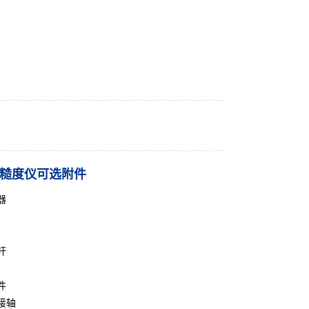
0粗糙度仪可选附件
器
杆
件
接轴