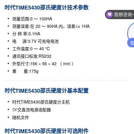
时代TIME5430邵氏硬度计技术参数
我想咨询
测量范围:0 ～ 100HA
测量误差:在 20 ～ 90HA 内，误差≤± 1HA
分 辨 率:0.1HA
电 源:3.7V 可充电电池
工作温度:0 ～ 40 ℃
通讯接口标准:RS232
外型尺寸:166 × 56 × 42 （ mm ）
重 量:175g
时代TIME5430邵氏硬度计基本配置
时代TIME5430
邵氏硬度计
主机
5V交直流电源适配器
随机文件
时代TIME5430邵氏硬度计可选附件