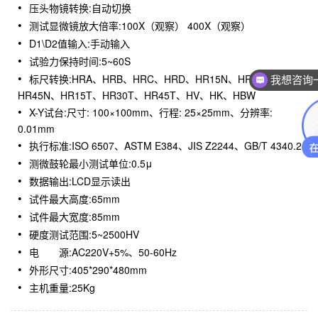
压头物镜转换:自动切换
测试显微镜放大倍率:100X（观察） 400X（观察）
D1\D2值输入:手动输入
试验力保持时间:5~60S
标尺转换:HRA、HRB、HRC、HRD、HR15N、HR30N、
我想咨询
HR45N、HR15T、HR30T、HR45T、HV、HK、HBW
X-Y试台:尺寸: 100×100mm、行程: 25×25mm、分辨率:
0.01mm
执行标准:ISO 6507、ASTM E384、JIS Z2244、GB/T 4340.2
测微鼓轮最小测试单位:0.5μ
数据输出:LCD显示读出
试件最大高度:65mm
试件最大宽度:85mm
硬度测试范围:5~2500HV
电 源:AC220V+5%、50-60Hz
外形尺寸:405*290*480mm
主机重量:25Kg