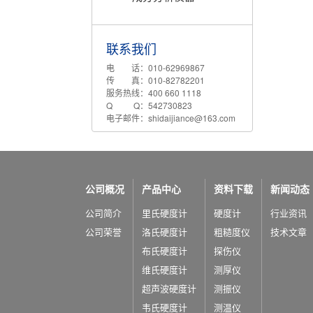
联系我们
电 话：010-62969867
传 真：010-82782201
服务热线：400 660 1118
Q Q：542730823
电子邮件：shidaijiance@163.com
公司概况
产品中心
资料下载
新闻动态
公司简介
里氏硬度计
硬度计
行业资讯
公司荣誉
洛氏硬度计
粗糙度仪
技术文章
布氏硬度计
探伤仪
维氏硬度计
测厚仪
超声波硬度计
测振仪
韦氏硬度计
测温仪