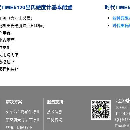
TIME5120里氏硬度计基本配置
时代TIM
主机（含冲击装置）
各种异
型
随机里氏硬度块（HLD值）
时代
里氏
充电器
小支承环
尼龙刷
使用说明书
合格证书
密码包装箱
北京时
解决方案
服务支持
1022
火车汽车零部件行业
技术信息
Tel:010-
航空航天等军工行业
常见咨询
QQ:542
Email:s
纺织、印刷行业