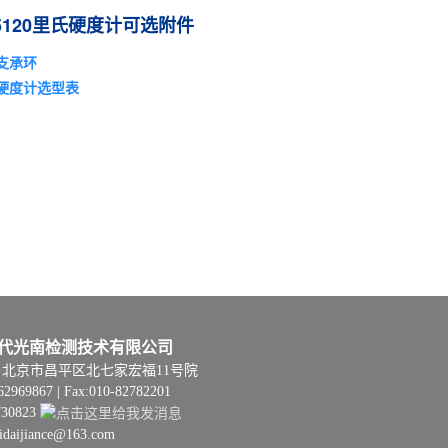
E5120里氏硬度计可选附件
支承环
硬度计选型表
代光南检测技术有限公司
06 | 北京市昌平区北七家宏福11号院
62969867 | Fax:010-82782201
730823
hidaijiance@163.com