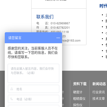
时代
联系我们
电 话：010-62969867
传 真：010-82782201
服务热线：400 660 1118
Q Q：542730823
请您留言
电子邮件：shidaijiance@163.com
感谢您的关注，当前客服人员不在
线，请填写一下您的信息，我们会
尽快和您联系。
公司概况
产品中心
资料下载
新闻动态
公司简介
里氏硬度计
硬度计
行业资讯
公司荣誉
洛氏硬度计
粗糙度仪
技术文章
布氏硬度计
探伤仪