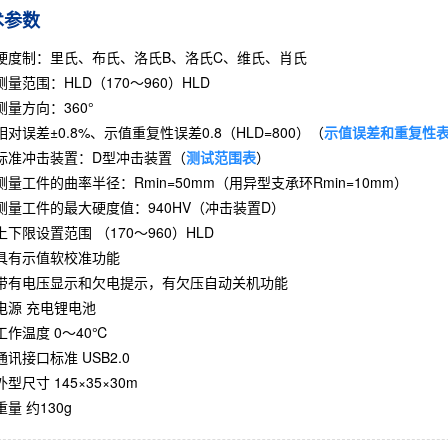
术参数
硬度制：里氏、布氏、洛氏B、洛氏C、维氏、肖氏
测量范围：HLD（170～960）HLD
测量方向：360°
相对误差±0.8%、示值重复性误差0.8（HLD=800）（
示值误差和
重复性
标准冲击装置：D型冲击装置（
测
试范围表
）
测量工件的曲率半径：Rmin=50mm（用异型支承环Rmin=10mm）
测量工件的最大硬度值：940HV（冲击装置D）
上下限设置范围 （170～960）HLD
具有示值软校准功能
带有电压显示和欠电提示，有欠压自动关机功能
电源 充电锂电池
工作温度 0～40℃
通讯接口标准 USB2.0
外型尺寸 145×35×30m
重量 约130g