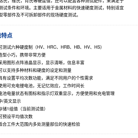
洛氏，维氏，肖氏等硬度值，还可以配置各种测试配件，来满足于
测试条件和环境。
主要适用于金属材料的快速硬度测试，特别适宜
型零部件及不可拆卸部件的现场硬度测试。
能特点
可测试六种硬度制（HV、HRC、HRB、HB、HV、HS）
造型小巧，携带非常方便
采用图形点阵液晶显示，显示清晰，信息丰富
可以支持多种材料和硬度的设定和测量
具有设置平均次数功能，满足不同用户的个性需求
使用可充电锂电池，无记忆效应，工作时间长
电池电量状态有图标和指示灯双重显示，方便使用和充电管理
中/英文显示
存储1组值（当前测试值）
可预设平均值次数
适合工件大范围内多处测量部位的快速检验