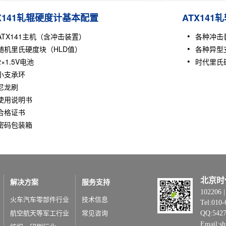
X141轧辊硬度计基本配置
ATX14
ATX141
主机（含冲击装置）
各种冲击
随机里氏硬度块（HLD值）
各种异型
2×1.5V电池
时代里氏
小支承环
尼龙刷
使用说明书
合格证书
密码包装箱
北京时
解决方案
服务支持
1022
火车汽车零部件行业
技术信息
Tel:010-
航空航天等军工行业
常见咨询
QQ:542
Email:s