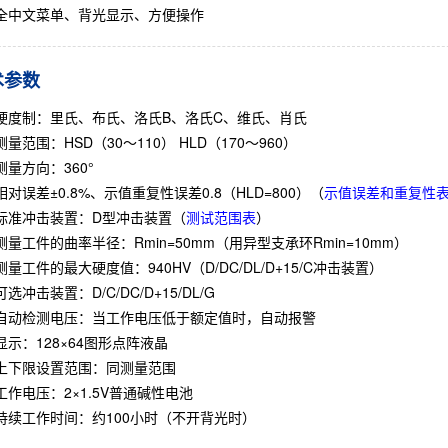
全中文菜单、背光显示、方便操作
术参数
硬度制：里氏、布氏、洛氏B、洛氏C、维氏、肖氏
测量范围：HSD（30～110） HLD（170～960）
测量方向：360°
相对误差±0.8%、示值重复性误差0.8（HLD=800）（
示值误差和重复性
标准冲击装置：D型冲击装置（
测试范围
表
）
测量工件的曲率半径：Rmin=50mm（用异型支承环Rmin=10mm）
测量工件的最大硬度值：940HV（D/DC/DL/D+15/C冲击装置）
可选冲击装置：D/C/DC/D+15/DL/G
自动检测电压：当工作电压低于额定值时，自动报警
显示：128×64图形点阵液晶
上下限设置范围：同测量范围
工作电压：2×1.5V普通碱性电池
持续工作时间：约100小时（不开背光时）