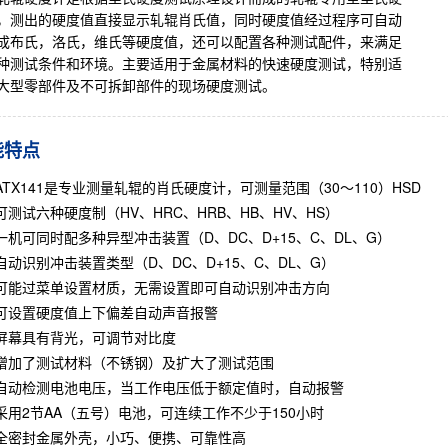
，测出的硬度值直接显示轧辊肖氏值，同时硬度值经过程序可自动
成布氏，洛氏，维氏等硬度值，还可以配置各种测试配件，来满足
种测试条件和环境。主要适用于金属材料的快速硬度测试，特别适
大型零部件及不可拆卸部件的现场硬度测试。
能特点
ATX141是专业测量轧辊的肖氏硬度计，可测量范围（30～110）HSD
可测试六种硬度制（HV、HRC、HRB、HB、HV、HS）
一机可同时配多种异型冲击装置（D、DC、D+15、C、DL、G）
自动识别冲击装置类型（D、DC、D+15、C、DL、G）
可能过菜单设置材质，无需设置即可自动识别冲击方向
可设置硬度值上下偏差自动声音报警
屏幕具有背光，可调节对比度
增加了测试材料（不锈钢）及扩大了测试范围
自动检测电池电压，当工作电压低于额定值时，自动报警
采用2节AA（五号）电池，可连续工作不少于150小时
全密封金属外壳，小巧、便携、可靠性高