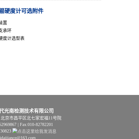
1轧辊硬度计可选附件
装置
支承环
硬度计选型表
代光南检测技术有限公司
06 | 北京市昌平区北七家宏福11号院
62969867 | Fax:010-82782201
730823
hidaijiance@163.com