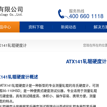
服务热线
400 660 1118
品中心
资料下载
新闻动态
解决方
X141轧辊硬度计
您现在所在的位
ATX141轧辊硬度计
X141轧辊硬度计概述
X141
轧辊硬度计
是一种新型的专业测量轧辊的肖氏硬度计，可测
围30-110HSD；是一种便携式硬度测试仪器，专业适用于测量轧辊
氏硬度值，具有测试精度高、体积小、操作容易、携带方便，测量
宽的特点。
辊硬度计是根据
里氏硬度
测试原理设计而成的轧辊专用型里氏硬