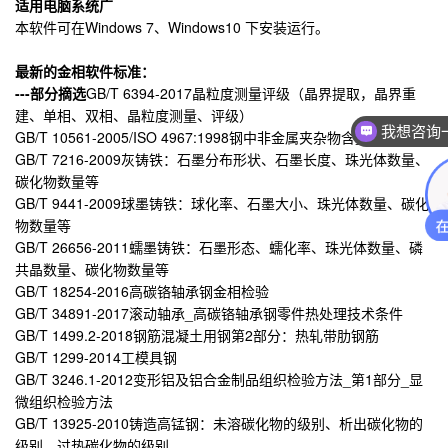
适用电脑系统广
本软件可在Windows 7、Windows10 下安装运行。
最新的金相软件标准
：
---部分摘选
GB/T 6394-2017晶粒度测量评级（晶界提取，晶界重
建、单相、双相、晶粒度测量、评级）
我想咨询
GB/T 10561-2005/ISO 4967:1998钢中非金属夹杂物含量的测定
GB/T 7216-2009灰铸铁：石墨分布形状、石墨长度、珠光体数量、
碳化物数量等
GB/T 9441-2009球墨铸铁：球化率、石墨大小、珠光体数量、碳化
物数量等
GB/T 26656-2011蠕墨铸铁：石墨形态、蠕化率、珠光体数量、磷
共晶数量、碳化物数量等
GB/T 18254-2016高碳铬轴承钢金相检验
GB/T 34891-2017滚动轴承_高碳铬轴承钢零件热处理技术条件
GB/T 1499.2-2018钢筋混凝土用钢第2部分：热轧带肋钢筋
GB/T 1299-2014工模具钢
GB/T 3246.1-2012变形铝及铝合金制品组织检验方法_第1部分_显
微组织检验方法
GB/T 13925-2010铸造高锰钢：未溶碳化物的级别、析出碳化物的
级别、过热碳化物的级别