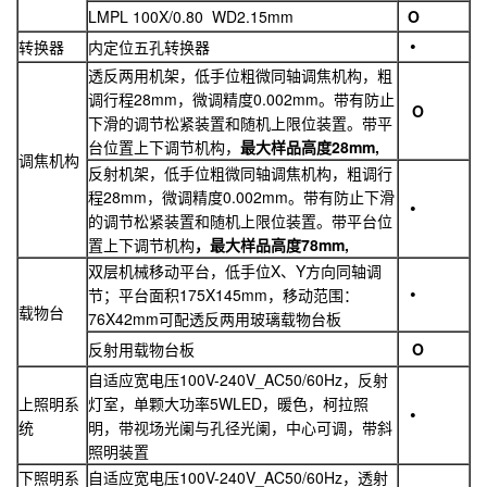
LMPL 100X/0.80 WD2.15mm
O
转换器
内定位五孔转换器
透反两用机架，低手位粗微同轴调焦机构，粗
调行程28mm，微调精度0.002mm。带有防止
O
下滑的调节松紧装置和随机上限位装置。带平
台位置上下调节机构，
最大样品高度28mm,
调焦机构
反射机架，低手位粗微同轴调焦机构，粗调行
程28mm，微调精度0.002mm。带有防止下滑
的调节松紧装置和随机上限位装置。带平台位
置上下调节机构
，最大样品高度78mm,
双层机械移动平台，低手位X、Y方向同轴调
节；平台面积175X145mm，移动范围：
载物台
76X42mm可配透反两用玻璃载物台板
反射用载物台板
O
自适应宽电压100V-240V_AC50/60Hz，反射
上照明系
灯室，单颗大功率5WLED，暖色，柯拉照
统
明，带视场光阑与孔径光阑，中心可调，带斜
照明装置
下照明系
自适应宽电压100V-240V_AC50/60Hz，透射