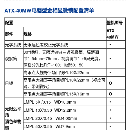
ATX-40MW电脑型金相显微镜配置清单
配置
整机型号
ATX-
部件
规格
40MW
光学系统
无限远色差校正光学系统
30°倾斜，无限远铰链三通观察筒，瞳距调
观察筒
节：54mm~75mm，视度调节：±5屈光度，
两档分光比R:T=100：0或50：50
高眼点大视野平场目镜PL10X/22mm
高眼点大视野平场目镜PL10X/22mm（视度可
目镜
O
调、带测微尺）
高眼点大视野平场目镜PL15X/16mm
O
LMPL 5X /0.15 WD10.8mm
无限远平
LMPL 10X/0.30 WD12.2mm
场
LMPL 20X/0.45 WD4.00mm
消色差物
LMPL 50X/0.55 WD7.9mm
镜