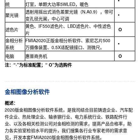
统
灯室，单颗大功率5WLED，暖色
透射用摇出式消色差聚光镜（N.A0.9），带可
聚光镜
变孔径光阑，中心可调
黄色、IF550滤色片、LBD滤色片、中性滤色
滤色片
O
片
金相分析
FMIA2020正版金相分析软件、索尼芯片500
系统
万摄像装置、0.5X适配镜接口、测微尺。
电脑
惠普商务机
O
注：“
·
”为标准配置；“
O
”为选购件
金相图像分析软件
概述：
2020版金相图像分析软件系统，是我司结合目前铸造企业、汽车配
件企业、热处理企业、轴承钢行业、电力系统行业、铁路配件行
业、以及各相关检测公司对金相检测的需求，提高产品合格率，助
力各实验室检验水平的提升，我们搜集各行业专家老师的需求意
见，开发本套FMIA2020版金相图像分析软件系统。