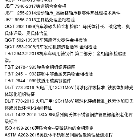
JB/T 7946-2017铸造铝合金金相
JB/T 1255-2014滚动轴承_高碳铬轴承钢零件热处理技术条件
JB/T 9986-2013工具热处理金相检验
QC/T 262-1999汽车渗碳齿轮金相检验：马氏体针长、碳化物、奥
氏体评级、奥氏体含量
QC/T 502-1999汽车感应淬火零件金相检验
QC/T 553-2008汽车发动机铸造铝活塞 金相检验
TB/T2942.2-2018机车车辆用铸钢件 第二部分：金相组织检验图
谱。
TB/T 2478-1993弹条金相组织评级图
TB/T 2451-1993铸钢中非金属夹杂物金相检验
TB/T 2944-1999铁道用碳素钢锻件
DL/T 773-2016 火电厂用12Cr1MoV 钢球化评级标准_铁素体加珠光
体球化组织特征
DL/T 773-2016 火电厂用12Cr1MoV 钢球化评级标准_铁素体加贝氏
体或贝氏体球化组织特征
DL/T 1422-2015 18Cr-8Ni系列奥氏体不锈钢锅炉管显微组织老化评
级标准
ISO 4499-2016硬质合金--显微结构的金相测定
ASTM A262-2015奥氏体不锈钢晶间腐蚀敏感性检测规程