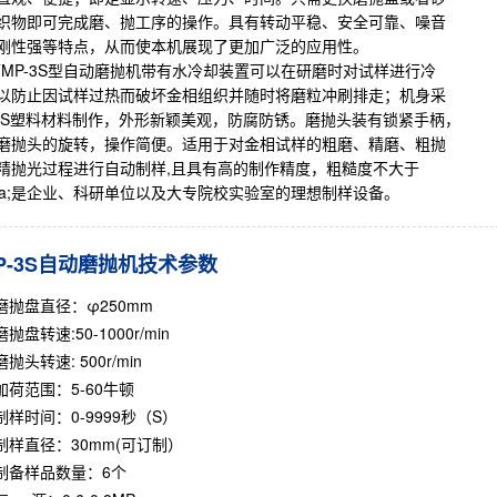
织物即可完成磨、抛工序的操作。具有转动平稳、安全可靠、噪音
刚性强等特点，从而使本机展现了更加广泛的应用性。
P-3S型
自动磨抛机
带有水冷却装置可以在研磨时对试样进行冷
以防止因试样过热而破坏金相组织并随时将磨粒冲刷排走；机身采
BS塑料材料制作，外形新颖美观，防腐防锈。磨抛头装有锁紧手柄，
磨抛头的旋转，操作简便。适用于对金相试样的粗磨、精磨、粗抛
精抛光过程进行自动制样,且具有高的制作精度，粗糙度不大于
2Ra;是企业、科研单位以及大专院校实验室的理想制样设备。
P-3S自动磨抛机技术参数
磨抛盘直径：φ250mm
磨抛盘转速:50-1000r/min
磨抛头转速: 500r/min
加荷范围：5-60牛顿
制样时间：0-9999秒（S）
制样直径：30mm(可订制）
制备样品数量：6个