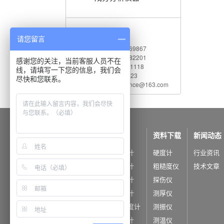
联系我们
请您留言
电 话：010-62969867
传 真：010-82782201
感谢您的关注，当前客服人员不在
服务热线：400 660 1118
线，请填写一下您的信息，我们会
Q Q：542730823
尽快和您联系。
电子邮件：shidaijiance@163.com
公司概况
产品中心
资料下载
新闻动态
公司简介
里氏硬度计
硬度计
行业资讯
公司荣誉
洛氏硬度计
粗糙度仪
技术文章
布氏硬度计
探伤仪
维氏硬度计
测厚仪
超声波硬度计
测振仪
韦氏硬度计
测温仪