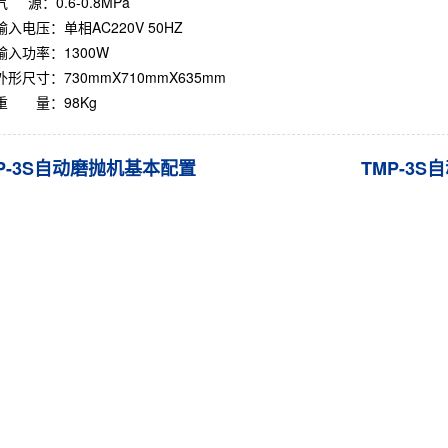
气 源：0.6-0.8MPa
输入电压：单相AC220V 50HZ
输入功率：1300W
外形尺寸：730mmX710mmX635mm
重 量：98Kg
P-3S自动磨抛机基本配置
TMP-3