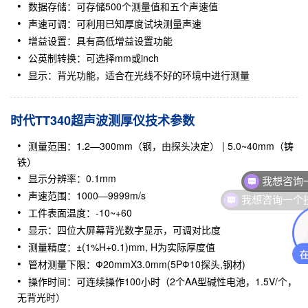
数据存储：可存储500个测量值和五个声速值
声速可调：可利用已知厚度试块测量声速
增益设置：具有高低增益设置功能
公英制转换：可选择mm或inch
显示：背光功能，适合在光线不好的环境中进行测量
时代TT340超声波测厚仪技术参数
测量范围：1.2—300mm（钢，由探头决定） | 5.0~40mm（铸
铁）
我想咨询
显示分辨率：0.1mm
我想咨询一个
声速范围：1000—9999m/s
工件表面温度：-10~+60
显示：四位大屏幕背光数字显示，可调对比度
测量精度：±(1%H+0.1)mm, H为实际厚度值
管材测量下限：Ф20mmX3.0mm(5PФ10探头,钢材)
操作时间：可连续操作100小时（2个AA型碱性电池，1.5V/个，
无背光时）