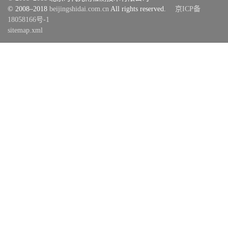
© 2008–2018
beijingshidai.com.cn
All rights reserved.
京ICP备
18058166号-1
sitemap.xml