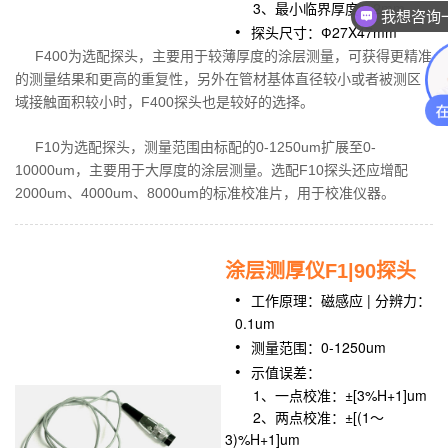
3、最小临界厚度：2mm
我想咨询
探头尺寸：Ф27X47mm
F400为选配探头，主要用于较薄厚度的涂层测量，可获得更精准
的测量结果和更高的重复性，另外在管材基体直径较小或者被测区
域接触面积较小时，F400探头也是较好的选择。
F10为选配探头，测量范围由标配的0-1250um扩展至0-
10000um，主要用于大厚度的涂层测量。选配F10探头还应增配
2000um、4000um、8000um的标准校准片，用于校准仪器。
涂层测厚仪F1|90探头
工作原理：磁感应 | 分辨力：
0.1um
测量范围：0-1250um
示值误差：
1、一点校准：±[3%H+1]um
2、两点校准：±[(1～
3)%H+1]um