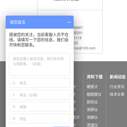
联系我们
请您留言
电 话：010-62969867
传 真：010-82782201
感谢您的关注，当前客服人员不在
服务热线：400 660 1118
线，请填写一下您的信息，我们会
Q Q：542730823
尽快和您联系。
电子邮件：shidaijiance@163.com
公司概况
产品中心
资料下载
新闻动态
公司简介
里氏硬度计
硬度计
行业资讯
公司荣誉
洛氏硬度计
粗糙度仪
技术文章
布氏硬度计
探伤仪
维氏硬度计
测厚仪
超声波硬度计
测振仪
韦氏硬度计
测温仪