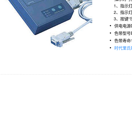
1、指示灯“
2、指示灯“
3、按键“SE
供电电源D
色带型号ER
色带寿命
时代里氏