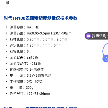
槽
时代TR100表面粗糙度测量仪技术参数
测量参数：Ra、Rz
测量范围：Ra:0.05-3.5μm Rz:0.1-50μm
我想咨询
取样长度：0.25mm、0.8mm、2.5mm
评定长度：1.25mm、4mm、5mm
扫描长度：6mm
示值误差：≤±15％
示值变动性：＜12％
传感器类型：压电晶体
电 源：3.6V×2镉镍电池
工作温度：0ºC- 40ºC
重 量：200g
外型尺寸：125×73×26mm