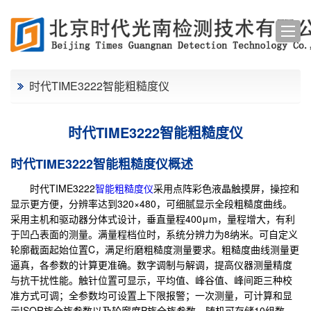
时代TIME3222智能粗糙度仪
时代TIME3222智能粗糙度仪
时代TIME3222智能粗糙度仪概述
时代TIME3222
智能粗糙度仪
采用点阵彩色液晶触摸屏，操控和
显示更方便，分辨率达到320×480，可细腻显示全段粗糙度曲线。
采用主机和驱动器分体式设计，垂直量程400μm，量程增大，有利
于凹凸表面的测量。满量程档位时，系统分辨力为8纳米。可自定义
轮廓截面起始位置C，满足绗磨粗糙度测量要求。粗糙度曲线测量更
逼真，各参数的计算更准确。数字调制与解调，提高仪器测量精度
与抗干扰性能。触针位置可显示，平均值、峰谷值、峰间距三种校
准方式可调；全参数均可设置上下限报警；一次测量，可计算和显
示ISOR族全族参数以及轮廓度P族全族参数。随机可存储10组数