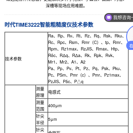
深槽等现场应用难题。
我想咨询
时代TIME3222智能粗糙度仪技术参数
Ra、Rp、Rv、Rt、Rz、Rq、Rsk、Rku、
Rc、Rpc、Rsm、Rmr（C）、tp、Rmr、
Rpm、Rz1max、RzJIS、Rmax、Htp、
Rδc、RΔq、RΔa、Rk、Rpk、Rvk、
技术参数
Mr1、Mr2、A1、A2
Pa、Pp、Pv、Pt、Pz、Pq、Psk、Pku、
Pc、PSm、Pmr（c）、Pmr、Pz1max、
PzJIS、Pδc、P△q
测量
电感式
原理
测量
400μm
范围
针尖
5μm
半径
针尖
金刚石