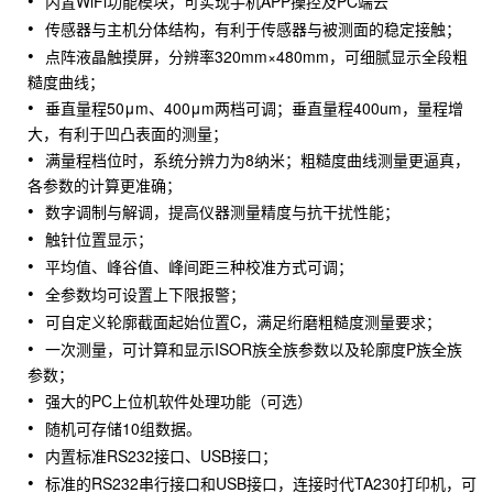
内置WiFi功能模块，可实现手机APP操控及PC端云
传感器与主机分体结构，有利于传感器与被测面的稳定接触；
点阵液晶触摸屏，分辨率320mm×480mm，可细腻显示全段粗
糙度曲线；
垂直量程50μm、400μm两档可调；垂直量程400um，量程增
大，有利于凹凸表面的测量；
满量程档位时，系统分辨力为8纳米；粗糙度曲线测量更逼真，
各参数的计算更准确；
数字调制与解调，提高仪器测量精度与抗干扰性能；
触针位置显示；
平均值、峰谷值、峰间距三种校准方式可调；
全参数均可设置上下限报警；
可自定义轮廓截面起始位置C，满足绗磨粗糙度测量要求；
一次测量，可计算和显示ISOR族全族参数以及轮廓度P族全族
参数；
强大的PC上位机软件处理功能（可选）
随机可存储10组数据。
内置标准RS232接口、USB接口；
标准的RS232串行接口和USB接口，连接时代TA230打印机，可