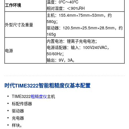
温度：0ºC～40ºC
工作环境
相对湿度：＜90%RH
主机：155.4mm×75mm×53mm，约
580g；
外型尺寸及重量
驱动器：120.5mm×25.5mm×28.5mm，约
165g
内置电池：锂离子充电电池；
电源适配器：输入：100V240VAC，
电源
50/60Hz；
输出：9V，3A。
时代TIME3222智能粗糙度仪基本配置
TIME3222
粗糙度仪
主机
标配传感器
驱动器
充电器
样块。