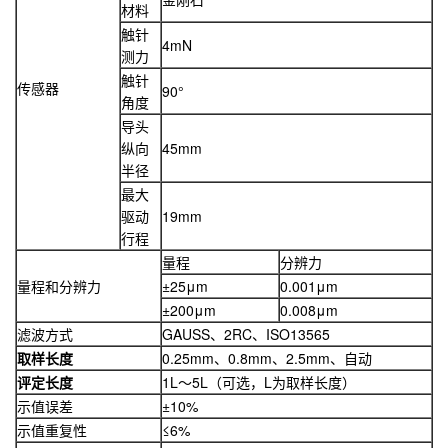
材料
触针
4mN
测力
触针
传感器
90°
角度
导头
纵向
45mm
半径
最大
驱动
19mm
行程
量程
分辨力
量程和分辨力
±25μm
0.001μm
±200μm
0.008μm
滤波方式
GAUSS、2RC、ISO13565
取样长度
0.25mm、0.8mm、2.5mm、自动
评定长度
1L～5L（可选，L为取样长度）
示值误差
±10%
示值重复性
≤6%