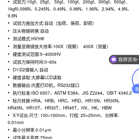
试验力:10gf、25gf、 50gf、100gf、200gf、300gf、500gf、
1kgf0.098N、0.245N、0.49N、0.98N、1.96N、2.94N、4.9N、
9.8N
试验力施加方式:自动（加荷、保荷、卸荷）
压头物镜转换:自动
测试模式:HV\HK
测量显微镜放大倍率:100X（观察） 400X（测量）
硬度测试范围:5~4000HV
我想咨询
试验力保持时间:0~60s
D1\D2值输入:自动
硬度读取:大屏幕LCD读取
数据输出:内置打印机，RS232接口
执行标准:ISO 6507、ASTM E384、JIS Z2244、GB/T 4340.2
标尺转换:HRA、HRB、HRC、HRD、HR15N、HR30N、
HR45N、HR15T、HR30T、HR45T、HV、HK、HBW
X-Y试台:尺寸: 100×100mm、行程: 25×25mm、分辨率:
0.01mm
最小分辨率:0.01μm
试件最大高度:75mm