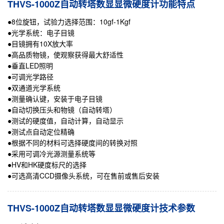
THVS-1000Z自动转塔数显显微硬度计功能特点
●8位旋钮，试验力选择范围：10gf-1Kgf
●光学系统：电子目镜
●目镜拥有10X放大率
●高品质物镜，使观察获得最大舒适性
●垂直LED照明
●可调光学路径
●双通道光学系统
●测量确认键，安装于电子目镜
●自动切换压头和物镜（自动转塔）
●测试的硬度值，自动计算，自动显示
●测试点自动定位精确
●根据不同的材料可选择硬度间的转换对照
●采用可调冷光源测量系统等
●HV和HK硬度标尺的选择
●可选高清CCD摄像头系统，可在售前或售后安装
THVS-1000Z自动转塔数显显微硬度计技术参数