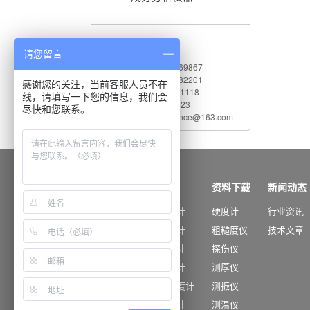
联系我们
请您留言
电 话：010-62969867
传 真：010-82782201
感谢您的关注，当前客服人员不在
服务热线：400 660 1118
线，请填写一下您的信息，我们会
Q Q：542730823
尽快和您联系。
电子邮件：shidaijiance@163.com
公司概况
产品中心
资料下载
新闻动态
公司简介
里氏硬度计
硬度计
行业资讯
公司荣誉
洛氏硬度计
粗糙度仪
技术文章
布氏硬度计
探伤仪
维氏硬度计
测厚仪
超声波硬度计
测振仪
韦氏硬度计
测温仪