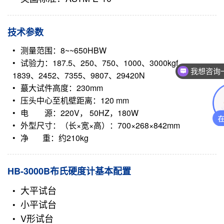
技术参数
测量范围：8~~650HBW
试验力：187.5、250、750、1000、3000kgf
我想咨询
1839、2452、7355、9807、29420N
蕞大试件高度：230mm
压头中心至机壁距离：120 mm
电 源：220V， 50HZ，180W
外型尺寸：（长×宽×高）：700×268×842mm
净 重：约210kg
HB-3000B布氏硬度计基本配置
大平试台
小平试台
V形试台