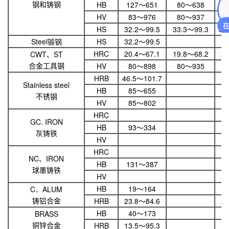
钢和铸钢
HB
127～651
80～638
HV
83～976
80～937
HS
32.2～99.5
33.3～99.3
31
Steel锻钢
HS
32.2～99.5
HRC
20.4～67.1
19.8～68.2
20
CWT、ST
合金工具钢
HV
80～898
80～935
1
HRB
46.5～101.7
Stainless steel
HB
85～655
不锈钢
HV
85～802
HRC
GC. IRON
HB
93～334
灰铸铁
HV
HRC
NC、IRON
HB
131～387
球墨铸铁
HV
HB
19～164
C．ALUM
铸铝合金
HRB
23.8～84.6
22
HB
40～173
BRASS
铜锌合金
HRB
13.5～95.3