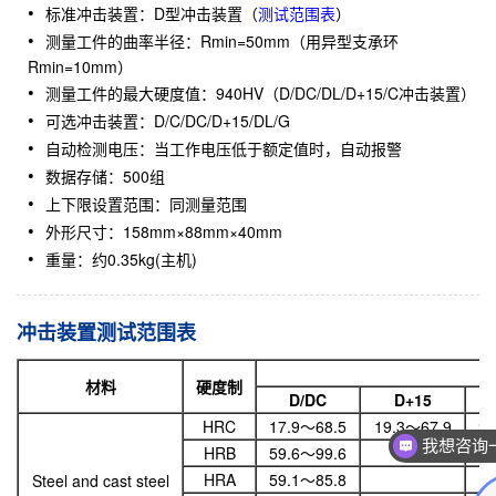
标准冲击装置：D型冲击装置（
测试范围表
）
测量工件的曲率半径：Rmin=50mm（用异型支承环
Rmin=10mm）
测量工件的最大硬度值：940HV（D/DC/DL/D+15/C冲击装置）
可选冲击装置：D/C/DC/D+15/DL/G
自动检测电压：当工作电压低于额定值时，自动报警
数据存储：500组
上下限设置范围：同测量范围
外形尺寸：158mm×88mm×40mm
重量：约0.35kg(主机)
冲击装置测试范围表
材料
硬度制
D/DC
D+15
HRC
17.9～68.5
19.3～67.9
20
我想咨询
HRB
59.6～99.6
HRA
59.1～85.8
Steel and cast steel