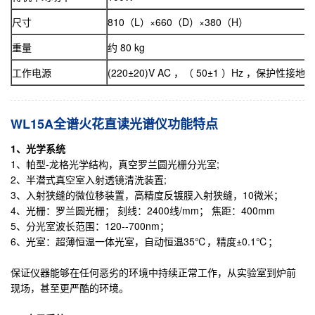
尺寸
810（L）×660（D）×380（H）
重量
约 80 kg
工作电源
(220±20)V AC ，（ 50±1 ）Hz ，保护性接
WL15A全谱火花直读光谱仪功能特点
1
、光学系统
1、帕型-龙格光学结构，真空罗兰圆光栅分光室;
2、半潜式真空室入射透镜清洗装置;
3、入射狭缝的微位移装置，高精度反镀膜入射狭缝，10微米；
4、光栅：罗兰圆光栅； 刻线：2400线/mm； 焦距：400mm
5、分光室波长范围：120--700nm；
6、光室：超薄恒温一体光室，自动恒温35℃，精度±0.1℃；
保证仪器能够在任何恶劣的环境中持续正常工作，从实验室到炉前
现场，甚至更严酷的环境。