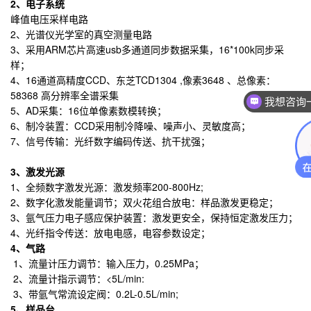
2
、电子系统
峰值电压采样电路
2、光谱仪光学室的真空测量电路
3、采用ARM芯片高速usb多通道同步数据采集，16*100k同步采
样；
4、16通道高精度CCD、东芝TCD1304 ,像素3648 、总像素：
我想咨询
58368 高分辨率全谱采集
5、AD采集：16位单像素数模转换；
我想咨询一个
6、制冷装置：CCD采用制冷降噪、噪声小、灵敏度高；
7、信号传输：光纤数字编码传送、抗干扰强；
3
、激发光源
1、全频数字激发光源：激发频率200-800Hz;
2、数字化激发能量调节；双火花组合放电：样品激发更稳定；
3、氩气压力电子感应保护装置：激发更安全，保持恒定激发压力；
4、光纤指令传送：放电电感，电容参数设定；
4
、气路
1、流量计压力调节：输入压力，0.25MPa；
2、流量计指示调节：<5L/min:
3、带氩气常流设定阀：0.2L-0.5L/min;
5
、样品台