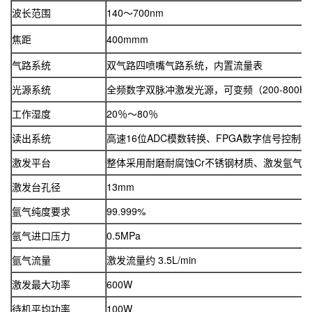
波长范围
140～700nm
焦距
400mmm
气路系统
双气路四喷嘴气路系统，内置流量表
光源系统
全频数字双脉冲激发光源，可变频（200-800H
工作湿度
20％～80％
读出系统
高速16位ADC模数转换、FPGA数字信号控制
激发平台
整体采用耐磨耐腐蚀Cr不锈钢材质、激发氩气
激发台孔径
13mm
氩气纯度要求
99.999%
氩气进口压力
0.5MPa
氩气流量
激发流量约 3.5L/min
激发最大功率
600W
待机平均功率
100W