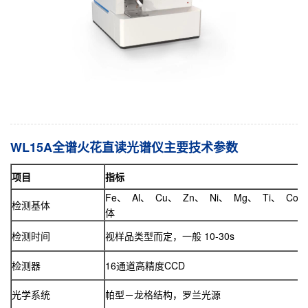
WL15A全谱火花直读光谱仪主要技术参数
项目
指标
Fe、 Al、 Cu、 Zn、 Ni、 Mg、 Ti、 Co
检测基体
体
检测时间
视样品类型而定，一般 10-30s
检测器
16通道高精度CCD
光学系统
帕型－龙格结构，罗兰光源