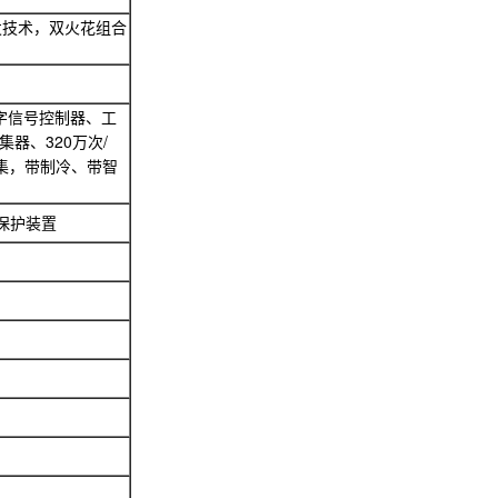
激发技术，双火花组合
数字信号控制器、工
集器、320万次/
集，带制冷、带智
保护装置