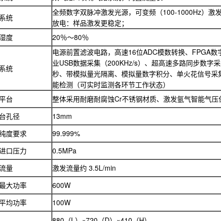
全频数字双脉冲激发光源，可变频（100-1000Hz）
系统
放电：样品激发更稳定；
湿度
20％～80％
电源前置滤波电路，高速16位ADC模数转换、FPGA
业USB数据采集（200KHz/s）、超高速多路同步数字采
系统
秒、带模拟量光隔离、模拟量数字积分、单火花信号采
能检测（可实时监测各环节工作状态）
平台
整体采用耐磨耐腐蚀Cr不锈钢材质、激发氩气智能气压
台孔径
13mm
纯度要求
99.999%
进口压力
0.5MPa
流量
激发流量约 3.5L/min
最大功率
600W
平均功率
100W
880（L）×720（D）×410（H）