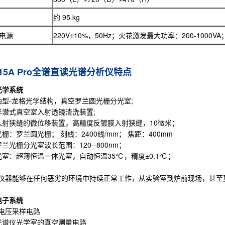
约 95 kg
电源
220V±10%，50Hz；火花激发最大功率：200-1000V
15A Pro全谱直读光谱分析仪特点
光学系统
帕型-龙格光学结构，真空罗兰圆光栅分光室;
半潜式真空室入射透镜清洗装置;
入射狭缝的微位移装置，高精度反镀膜入射狭缝，10微米；
光栅：罗兰圆光栅； 刻线：2400线/mm； 焦距：400mm
罗兰光栅分光室波长范围：120--800nm；
光室：超薄恒温一体光室，自动恒温35℃，精度±0.1℃；
仪器能够在任何恶劣的环境中持续正常工作，从实验室到炉前现场，甚至
电子系统
电压采样电路
光谱仪光学室的真空测量电路