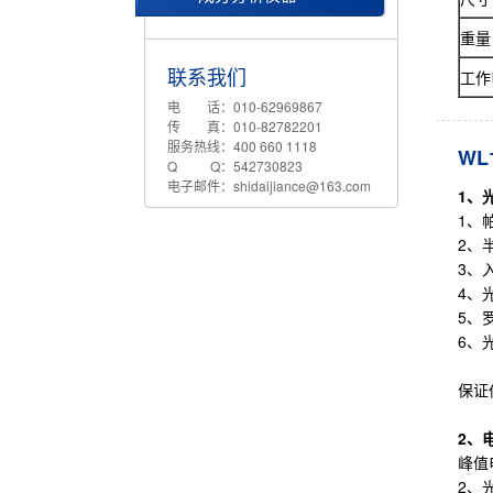
重量
联系我们
工作
电 话：010-62969867
传 真：010-82782201
服务热线：400 660 1118
WL
Q Q：542730823
电子邮件：shidaijiance@163.com
1
、
1、
2、
3、
4、
5、
6、
保证
2
、
峰值
2、