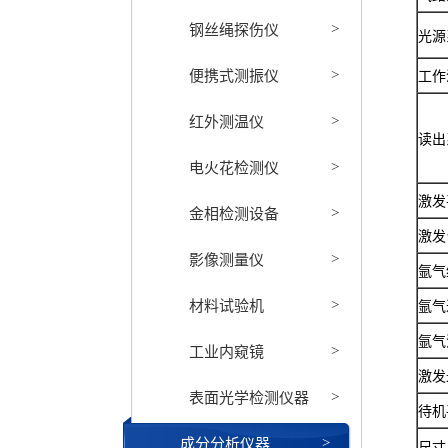
钢丝绳探伤仪
>
光源
便携式测振仪
工作
>
红外测温仪
>
读出
电火花检测仪
>
激发
金相检测设备
>
激发
影像测量仪
>
氩气
材料试验机
氩气
>
氩气
工业内窥镜
>
激发
表面光学检测仪器
>
待机
成分分析仪器
>
尺寸