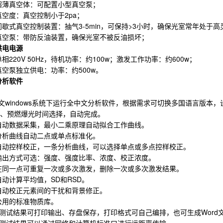
超薄真空体：可配置小型真空泵；
真空度：真空控制小于2pa；
间歇式真空控制装置：抽气3-5min，可保持>3小时，确保光室常年处于
真空泵：带防反油装置，确保光室不被反油损坏；
供电电源
单相220V 50Hz，待机功率：约100w；激发工作功率：约600w；
真空泵独立供电：功率：约500w。
分析软件
文windows系统下运行全中文分析软件，根据需求可切换多国语言版本
、预燃爆光时间选择，自动完成。
自动数据采集，最小二乘原理自动拟合工作曲线。
分析曲线自动二点或单点标准化。
自动控样校正，一条分析曲线，可以选择单点或多点控样校正。
输出方式可选：强度、强度比率、浓度、校正浓度。
在同一点可重复一次或多次激发，删除一次或多次激发结果。
自动计算平均值，SD和RSD。
自动校正元素间的干扰和背景修正。
公用的标准物质库。
、测试结果可打印输出、存盘保存，打印格式可自己编排，也可生成Word