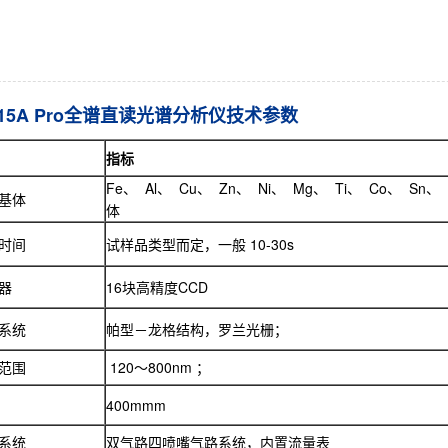
15A Pro全谱直读光谱分析仪技术参数
指标
Fe、 Al、 Cu、 Zn、 Ni、 Mg、 Ti、 Co、 Sn
基体
体
时间
试样品类型而定，一般 10-30s
器
16块高精度CCD
系统
帕型－龙格结构，罗兰光栅；
范围
120～800nm ；
400mmm
系统
双气路四喷嘴气路系统，内置流量表