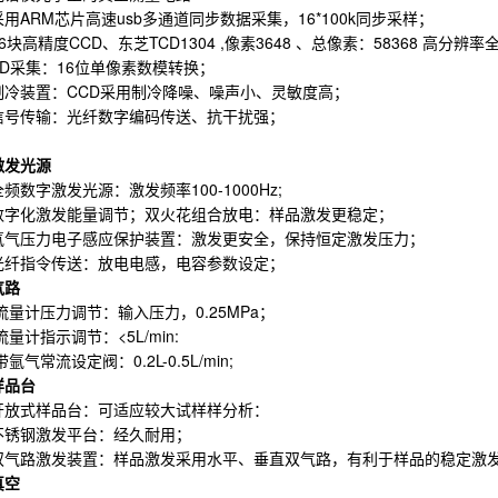
采用ARM芯片高速usb多通道同步数据采集，16*100k同步采样；
16块高精度CCD、东芝TCD1304 ,像素3648 、总像素：58368 高分辨
AD采集：16位单像素数模转换；
制冷装置：CCD采用制冷降噪、噪声小、灵敏度高；
信号传输：光纤数字编码传送、抗干扰强；
激发光源
全频数字激发光源：激发频率100-1000Hz;
数字化激发能量调节；双火花组合放电：样品激发更稳定；
氩气压力电子感应保护装置：激发更安全，保持恒定激发压力；
光纤指令传送：放电电感，电容参数设定；
气路
流量计压力调节：输入压力，0.25MPa；
流量计指示调节：<5L/min:
氩气常流设定阀：0.2L-0.5L/min;
样品台
开放式样品台：可适应较大试样样分析：
不锈钢激发平台：经久耐用；
双气路激发装置：样品激发采用水平、垂直双气路，有利于样品的稳定激
真空