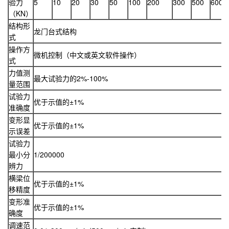
验力
5
10
20
30
50
100
200
300
500
600
（KN）
结构形
龙门台式结构
式
操作方
微机控制（中文或英文软件操作）
式
力值测
最大试验力的2%-100%
量范围
试验力
优于示值的±1%
准确度
变形显
优于示值的±1%
示误差
试验力
最小分
1/200000
辨力
横梁位
优于示值的±1%
移精度
变形准
优于示值的±1%
确度
调速范