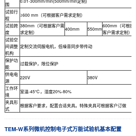
0.01-300mm/min(500mm/min定制)
围
试验行
≥600 mm（可根据客户需求定制）
程
试验跨
380mm（可根据客户需
600mm（可根据
400mm
550mm
度
求定制）
客户需求定制）
试验空
间调整
定制交流伺服电机，低噪音同步带传动
机构
保护功
过载保护，限位保护
能
供电电
220V
380V
源
工作环
室温-45℃，湿度20%-80%
境
夹具形
根据客户要求，配置合适夹具。特殊夹具可根据客户订做
式
TEM-W系列微机控制电子式万能试验机基本配置