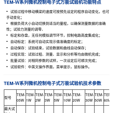
TEM-Ｗ系列微机控制电子式万能试验机功能特点
试验过程中移动横梁的速度可按预先设定的程序自动变化，也可
手动变化；
根据负荷大小自动切换到适当的量程，以确保测量数据的准确
性；试验力测量的调零、
标定和存盘，无任何模拟调节环节，控制电路高度集成化；
自动标定：系统可自动实现示值准确度的标定；
自动保存：试验结束，试验数据和曲线自动保存；
过程实现：试验过程、测量、显示和分析等均由微机完成；
批量试验：对相同参数的试样，一次设定后可顺次完成；
试验软件：中英文操作界面，菜单提示，鼠标操作。
TEM-Ｗ系列微机控制电子式万能试验机技术参数
TEM-
TEM-
TEM-
TEM-
TEM-
TEM-
TEM-
TEM-
TEM-
TEM-
型号
05W
1W
2W
3W
5W
10W
20W
30W
50W
60W
最大试