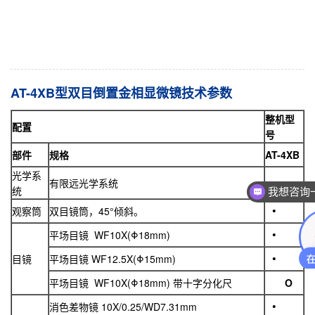
AT-4XB型双目倒置金相显微镜技术参数
整机型
配置
号
部件
规格
AT-4XB
光学系
有限远光学系统
统
我想咨询
观察筒
双目镜筒，45°倾斜。
平场目镜 WF10X(Φ18mm)
目镜
平场目镜 WF12.5X(Φ15mm)
平场目镜 WF10X(Φ18mm) 带十字分化尺
O
消色差物镜 10X/0.25/WD7.31mm