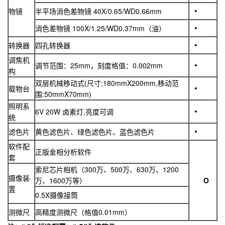
物镜
半平场消色差物镜 40X/0.65/WD0.66mm
消色差物镜 100X/1.25/WD0.37mm（油）
转换器
四孔转换器
调焦机
调节范围：25mm，刻度格值：0.002mm
构
双层机械移动式(尺寸:180mmX200mm,移动范
载物台
围:50mmX70mm)
照明系
6V 20W 卤素灯,亮度可调
统
滤色片
黄色滤色片、绿色滤色片、蓝色滤色片
软件配
正版金相分析软件
套
索尼芯片相机（300万、500万、630万、1200
摄像装
万、1600万等）
O
置
0.5X摄像接筒
测微尺
高精度测微尺（格值0.01mm）