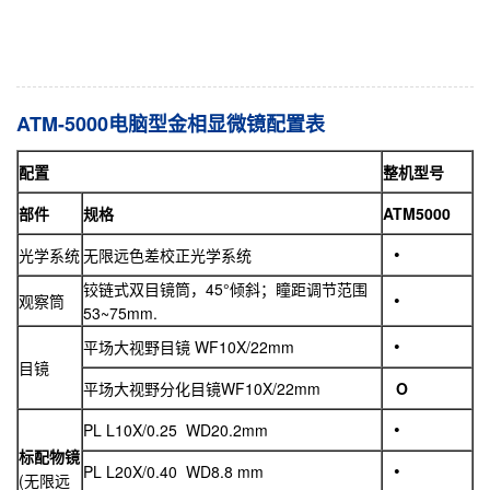
ATM-5000电脑型金相显微镜配置表
配置
整机型号
部件
规格
ATM5000
光学系统
无限远色差校正光学系统
铰链式双目镜筒，45°倾斜；瞳距调节范围
观察筒
53~75mm.
平场大视野目镜 WF10X/22mm
目镜
平场大视野分化目镜WF10X/22mm
O
PL L10X/0.25 WD20.2mm
标配物镜
PL L20X/0.40 WD8.8 mm
(无限远