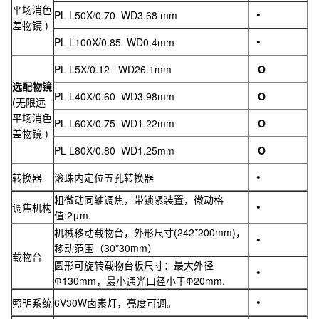
平场消色
PL L50X/0.70 WD3.68 mm
差物镜 )
PL L100X/0.85 WD0.4mm
PL L5X/0.12 WD26.1mm
O
选配物镜
PL L40X/0.60 WD3.98mm
O
(无限远
平场消色
PL L60X/0.75 WD1.22mm
O
差物镜 )
PL L80X/0.80 WD1.25mm
O
转换器
滚珠内定位五孔转换器
粗微动同轴调焦，带锁紧装置，微动格
调焦机构
值:2μm.
机械移动载物台，外形尺寸(242*200mm)，
移动范围（30*30mm）
载物台
圆形可旋转载物台板尺寸：最大外径
Ф130mm，最小通光口径小于Ф20mm.
照明系统
6V30W卤素灯，亮度可调。