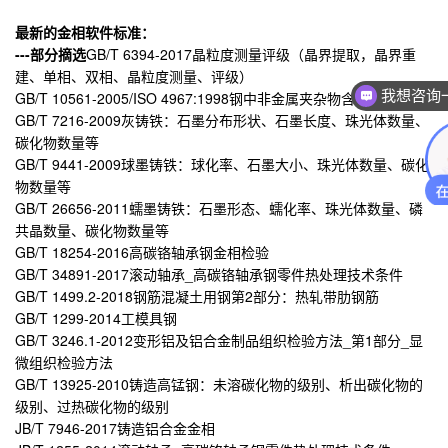
最新的金相软件标准
：
---部分摘选
GB/T 6394-2017晶粒度测量评级（晶界提取，晶界重
建、单相、双相、晶粒度测量、评级）
我想咨询
GB/T 10561-2005/ISO 4967:1998钢中非金属夹杂物含量的测定
GB/T 7216-2009灰铸铁：石墨分布形状、石墨长度、珠光体数量、
碳化物数量等
GB/T 9441-2009球墨铸铁：球化率、石墨大小、珠光体数量、碳化
物数量等
GB/T 26656-2011蠕墨铸铁：石墨形态、蠕化率、珠光体数量、磷
共晶数量、碳化物数量等
GB/T 18254-2016高碳铬轴承钢金相检验
GB/T 34891-2017滚动轴承_高碳铬轴承钢零件热处理技术条件
GB/T 1499.2-2018钢筋混凝土用钢第2部分：热轧带肋钢筋
GB/T 1299-2014工模具钢
GB/T 3246.1-2012变形铝及铝合金制品组织检验方法_第1部分_显
微组织检验方法
GB/T 13925-2010铸造高锰钢：未溶碳化物的级别、析出碳化物的
级别、过热碳化物的级别
JB/T 7946-2017铸造铝合金金相