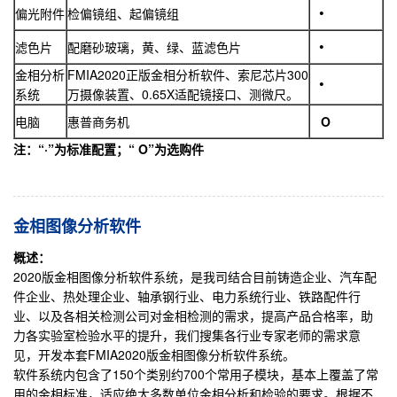
偏光附件
检偏镜组、起偏镜组
滤色片
配磨砂玻璃，黄、绿、蓝滤色片
金相分析
FMIA2020正版金相分析软件、索尼芯片300
系统
万摄像装置、0.65X适配镜接口、测微尺。
电脑
惠普商务机
O
注：“
·
”为标准配置；“
O
”为选购件
金相图像分析软件
概述：
2020版金相图像分析软件系统，是我司结合目前铸造企业、汽车配
件企业、热处理企业、轴承钢行业、电力系统行业、铁路配件行
业、以及各相关检测公司对金相检测的需求，提高产品合格率，助
力各实验室检验水平的提升，我们搜集各行业专家老师的需求意
见，开发本套FMIA2020版金相图像分析软件系统。
软件系统内包含了150个类别约700个常用子模块，基本上覆盖了常
用的金相标准，适应绝大多数单位金相分析和检验的要求。根据不