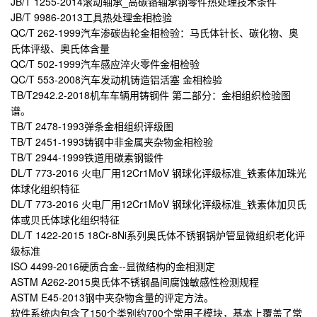
JB/T 1255-2014滚动轴承_高碳铬轴承钢零件热处理技术条件
JB/T 9986-2013工具热处理金相检验
QC/T 262-1999汽车渗碳齿轮金相检验：马氏体针长、碳化物、奥
氏体评级、奥氏体含量
QC/T 502-1999汽车感应淬火零件金相检验
QC/T 553-2008汽车发动机铸造铝活塞 金相检验
TB/T2942.2-2018机车车辆用铸钢件 第二部分：金相组织检验图
谱。
TB/T 2478-1993弹条金相组织评级图
TB/T 2451-1993铸钢中非金属夹杂物金相检验
TB/T 2944-1999铁道用碳素钢锻件
DL/T 773-2016 火电厂用12Cr1MoV 钢球化评级标准_铁素体加珠光
体球化组织特征
DL/T 773-2016 火电厂用12Cr1MoV 钢球化评级标准_铁素体加贝氏
体或贝氏体球化组织特征
DL/T 1422-2015 18Cr-8Ni系列奥氏体不锈钢锅炉管显微组织老化评
级标准
ISO 4499-2016硬质合金--显微结构的金相测定
ASTM A262-2015奥氏体不锈钢晶间腐蚀敏感性检测规程
ASTM E45-2013钢中夹杂物含量的评定方法。
软件系统内包含了150个类别约700个常用子模块，基本上覆盖了常