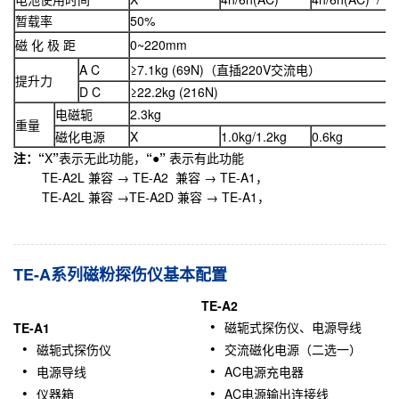
暂载率
50%
磁 化 极 距
0~220mm
A C
≥7.1kg (69N)（直插220V交流电）
提升力
D C
≥22.2kg (216N)
电磁轭
2.3kg
重量
磁化电源
X
1.0kg/1.2kg
0.6kg
注：“
X
”
表示无此功能，
“
●
”
表示有此功能
TE-A2L 兼容 → TE-A2 兼容 → TE-A1，
TE-A2L 兼容 →TE-A2D 兼容 → TE-A1，
TE-A系列磁粉探伤仪基本配置
TE-A2
磁轭式探伤仪、电源导线
TE-A1
磁轭式探伤仪
交流磁化电源（二选一）
电源导线
AC电源充电器
仪器箱
AC电源输出连接线