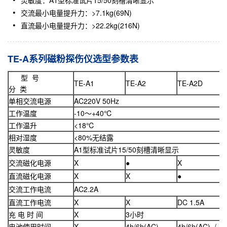
灵敏度：A1型标准试片15/50刻槽清晰显示
交流最小电量提升力：>7.1kg(69N)
直流最小电量提升力：>22.2kg(216N)
TE-A系列磁粉探伤仪选型参数表
型 号
TE-A1
TE-A2
TE-A2D
分 类
单相交流电源
AC220V 50Hz
工作温度
-10～+40℃
工作温升
<18℃
相对湿度
<80%无结露
灵敏度
A1型标准试片15/50刻槽清晰显示
交流磁化电源
X
●
X
直流磁化电源
X
X
●
交流工作电流
AC2.2A
直流工作电流
X
X
DC 1.5A
充 电 时 间
X
3小时
电池使用时间
X
4h/6h(AC)
4h/6h(AC) / 8