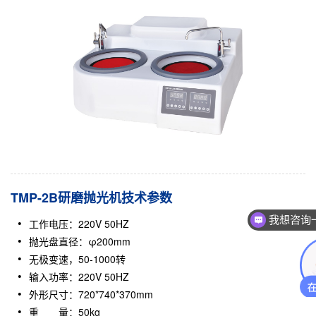
TMP-2B研磨抛光机技术参数
我想咨询
工作电压：220V 50HZ
抛光盘直径：φ200mm
无极变速，50-1000转
输入功率：220V 50HZ
外形尺寸：720*740*370mm
重 量：50kg