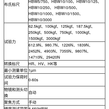
HBW5/750、HBW10/100、HBW10/125、
布氏标尺
HBW10/250、 HBW10/500、
HBW10/1000、HBW10/1500、
HBW10/3000
62.5kgf、100kgf、125kgf、187.5kgf、
250kgf、500kgf、750kgf、1000kgf、
1500kgf、3000kgf
试验力
612.9N、980.7N、1226N、1839N、
2452N、4903N、7355N、9807N、
14710N、29420N
转换标尺
HR、HV、HK等
最小测量单位
1µm
试验力保荷时
0-60s
间
物镜和测头切
自动
换
聚焦方式
手动
硬度测试范围
8-650HBW