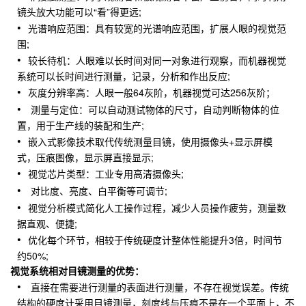
镜头放大功能可以“看”得更远;
光谱响应范围：具有较宽的光谱响应范围，扩展人眼的视觉范
围;
较长待机：人眼难以长时间对同一对象进行观察，而机器视觉
系统可以长时间进行测量，记录，分析和作出反应;
灰度分辨率高：人眼一般64灰阶，机器视觉可达256灰阶；
测量与定位：可以自动测试物体的尺寸，自动判断物体的位
置，用于生产线的装配和生产;
嵌入式影像技术取代传统测量目镜，使用摄像头+显示屏模
式，压痕图像，显示屏直接显示;
视觉芯片类型：工业专用高清摄像头;
对比度、亮度、白平衡等可调节;
视觉分析模式简化人工操作过程，减少人员操作疲劳，测量数
据直观、便捷;
优化每个环节，相较于传统硬度计整体性能提升3倍，时间节
约50%;
视觉系统相对目镜测量的优势：
直接在需要进行测量的表面进行测量，不存在视觉误差。传统
结构的硬度计采用目镜测量，刻度线与压痕不是在一个平面上，不