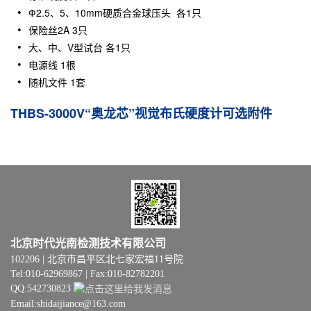
Ф2.5、5、10mm硬质合金球压头
各1只
保险丝2A
3只
大、中、V型试台
各1只
电源线
1根
随机文件 1套
THBS-3000V“奥龙芯”视觉布氏硬度计可选附件
北京时代光南检测技术有限公司
102206 | 北京市昌平区北七家宏福11号院
Tel:010-62969867 | Fax:010-82782201
QQ:542730823
Email:shidaijiance@163.com