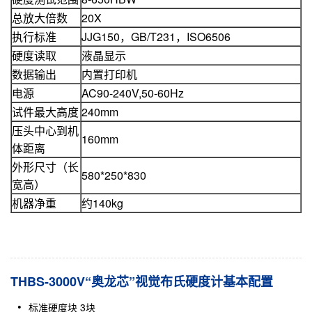
总放大倍数
20X
执行标准
JJG150，GB/T231，ISO6506
硬度读取
液晶显示
数据输出
内置打印机
电源
AC90-240V,50-60Hz
试件最大高度
240mm
压头中心到机
160mm
体距离
外形尺寸（长
580*250*830
宽高）
机器净重
约140kg
THBS-3000V“奥龙芯”视觉布氏硬度计基本配置
标准硬度块
3块