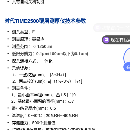
具有自动关机功能
时代TIME2500覆层测厚仪技术参数
我想咨询一个
测头类型：F
测量原理：磁感应
现在有优
测量范围： 0-1250um
低限分辨力：0.1µm(100um以下为0.1um)
探头连接方式：一体化
示值误差：
1、一点校准(um)：±[3%H+1]
2、两点校准(um)：±[（1%~3%）H+1]
测量条件：
1、最小曲率半径(mm)：凸1.5 | 凹9
2、基体最小面积的直径(mm)：ф7
最小临界厚度(mm)：0.5
温湿度：0~40℃ | 20%RH～90%RH
存储能力：500个测量值
打印/连接计算机：可选配打印机/不能连接电脑