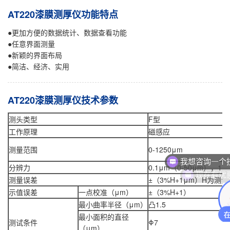
AT220漆膜测厚仪功能特点
●更加方便的数据统计、数据查看功能
●任意界面测量
●新颖的界面布局
●简洁、经济、实用
AT220漆膜测厚仪技术参数
测头类型
F型
工作原理
磁感应
测量范围
0-1250μm
我想咨询一个
分辨力
0.1μm（0-50μm），1
现在有优
测量误差
±（3%H+1μm）H为测
示值误差
一点校准（μm）
±（3%H+1）
最小曲率半径（μm）
凸1.5
最小面积的直径
测试条件
Φ7
（μm）