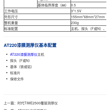
基体临界厚度（㎜）
0.5
工作电压
3*1.5V
外形尺寸
155mm*68mm*27mm
整机重量
230g
标准配置
主机、探头（F或N）、
AT220漆膜测厚仪基本配置
AT220漆膜测厚仪
主机
探头（F或N）
基体（铁或铝）
标准片
保修文件
上一篇：时代TIME2500覆层测厚仪