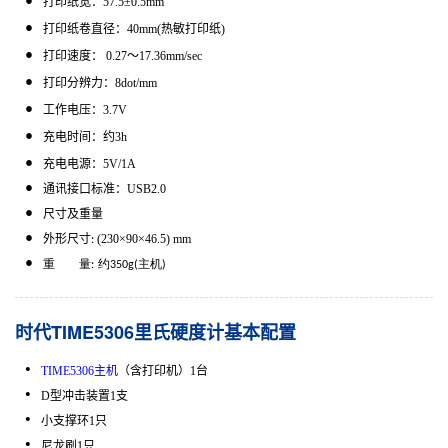
打印纸宽：
57.5
±
0.5mm
打印纸卷直径：
40mm(
热敏打印纸
)
打印速度：
0.27
～
17.36
mm/sec
打印分辨力：
8dot/mm
工作电压：
3.7V
充电时间：约
3h
充电电源：
5V/1A
通讯接口标准：
USB2.0
尺寸及重量
外形尺寸
(230
×
90
×
46.5) mm
:
重 量
:
约
350g(
主机
)
时代TIME5306里氏硬度计基本配置
TIME5306主机
（含打印机）
1
台
D
型冲击装置
1
支
小支撑环
1
只
尼龙刷
1
只