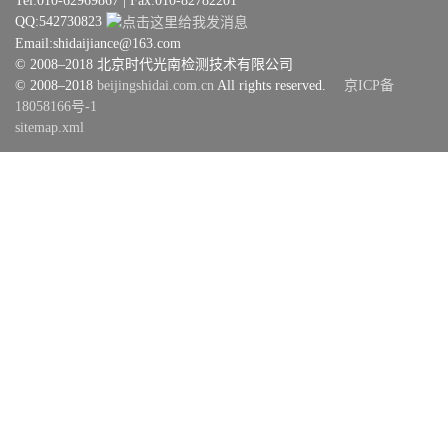
Tel:010-62969867 | Fax:010-82782201
QQ:542730823
Email:shidaijiance@163.com
© 2008–2018 北京时代光南检测技术有限公司
© 2008–2018
beijingshidai.com.cn
All rights reserved.
京ICP备
18058166号-1
sitemap.xml