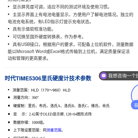
显示屏亮度可调，适应不同的测试环境及使用习惯。
主显示界面上有电池电量显示，方便用户了解电池情况。独立的
电池充电系统，有LED指示灯提示充电状态。
具有示值软校准功能。
可切换至国外硬度转换表，作为参考。
具有USB接口，根据用户的要求，可配备上位机软件，测量数据
能以Microsoft Word或Excel格式传输到上位机，满足质量保证活
动和管理的更高要求。
我想咨询一个
时代TIME5306里氏硬度计技术参数
测量范围：
HLD
（
170
～
960
）
HLD
测量方向：
360
°
硬度制：里氏、布氏、洛氏
A
、洛氏
B
、洛氏
C
、维氏、肖氏
显 示：
2.42
英寸
OLED
显示屏
, 128
×
64
图形点阵
数据存储：
1000
组
。
上下限设置范围：同
测量范围
。