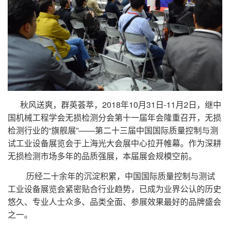
秋风送爽，群英荟萃，
2018
年
10
月
31
日
-11
月
2
日，继中
国机械工程学会无损检测分会第十一届年会隆重召开，无损
检测行业的
“
旗舰展
”——第二十三届中国国际质量控制与测
试工业设备展览会于上海光大会展中心拉开帷幕。作为深耕
无损检测市场多年的品质强展，本届展会规模空前。
历经二十余年的沉淀积累，中国国际质量控制与测试
工业设备展览会紧密贴合行业趋势，已成为业界公认的历史
悠久、专业人士众多、品类全面、参展效果最好的品牌盛会
之一。