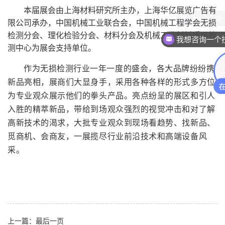
本届展会由上海材料研究所主办，上海华亿展览广告有
我想咨询
限公司承办，中国机械工业联合会，中国机械工程学会无损
检测分会、理化检验分会、材料分会及机械工业材料质量检
我想咨询一个
测中心为展会支持单位。
作为无损检测行业一年一度的盛会，各大品牌纷纷携
新品亮相，展商们大显身手，采用各种各样的形式多方位
为专业观众展示他们的拳头产品。亮点纷呈的展区和引人
入胜的精萃新品，带给到场观众强烈的视觉冲击和对了解
高新技术的渴求，大批专业观众到现场看趋势、找新品、
觅商机、会商友，一展揽尽行业前沿技术和高端设备风
采。
上一篇：最后一页