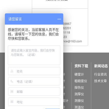
联系我们
请您留言
电 话：010-62969867
传 真：010-82782201
感谢您的关注，当前客服人员不在
服务热线：400 660 1118
线，请填写一下您的信息，我们会
Q Q：542730823
尽快和您联系。
电子邮件：shidaijiance@163.com
公司概况
产品中心
资料下载
新闻动态
公司简介
里氏硬度计
硬度计
行业资讯
公司荣誉
洛氏硬度计
粗糙度仪
技术文章
布氏硬度计
探伤仪
维氏硬度计
测厚仪
超声波硬度计
测振仪
韦氏硬度计
测温仪