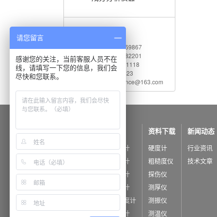
联系我们
请您留言
电 话：010-62969867
传 真：010-82782201
感谢您的关注，当前客服人员不在
服务热线：400 660 1118
线，请填写一下您的信息，我们会
Q Q：542730823
尽快和您联系。
电子邮件：shidaijiance@163.com
公司概况
产品中心
资料下载
新闻动态
公司简介
里氏硬度计
硬度计
行业资讯
公司荣誉
洛氏硬度计
粗糙度仪
技术文章
布氏硬度计
探伤仪
维氏硬度计
测厚仪
超声波硬度计
测振仪
韦氏硬度计
测温仪