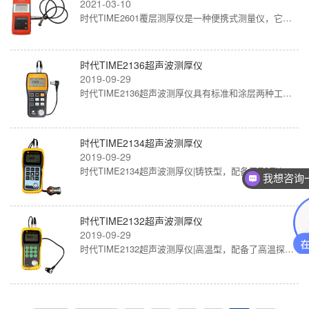
2021-03-10
时代TIME2601覆层测厚仪是一种便携式测量仪，它能快速、无损伤、精密地进行涂、镀层厚度的测量。既可用于实验室，也可用于工程现场。…
时代TIME2136超声波测厚仪
2019-09-29
时代TIME2136超声波测厚仪具有标准和涂层两种工作模式。 涂层模式采用回波-回波法，当材料表面有涂层时，无需把涂层打磨掉，能直接…
时代TIME2134超声波测厚仪
2019-09-29
时代TIME2134超声波测厚仪|铸铁型，配备了TSTU32铸铁探头，可以测量灰铸铁、PE材料、尼龙材料等晶粒粗大、结构不够致密的材料厚度。
我想咨询
时代TIME2132超声波测厚仪
2019-09-29
时代TIME2132超声波测厚仪|高温型，配备了高温探头，可测量高温材料，被测工件表面温度最高可到300度，由于声速可调，因此可以测…