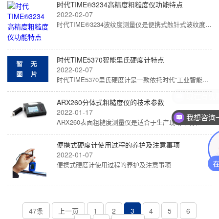
时代TIME®3234高精度粗糙度仪功能特点
2022-02-07
时代TIME®3234波纹度测量仪是便携式触针式波纹度测量仪，适用于生产车间、实验室、计量室等环境的检测。它能够评定粗糙度、波纹度和…
时代TIME5370智能里氏硬度计特点
2022-02-07
时代TIME5370里氏硬度计是一款依托时代“工业智能检测物联网平台”的智能里氏硬度计，是由传统的便携式单体仪器的研发向时代智能测量…
现在有优
ARX260分体式粗糙度仪的技术参数
2022-01-17
我想咨询
ARX260表面粗糙度测量仪是适合于生产现场环境和移动测量需要的一种便携式仪器，可测量多种机加工零件的表面粗糙度
便携式硬度计使用过程的养护及注意事项
2022-01-07
便携式硬度计使用过程的养护及注意事项
47条
上一页
1
2
3
4
5
6