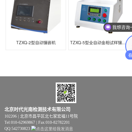
我想咨询
TZXQ-2型自动镶嵌机
TZXQ-5型全自动金相试样镶嵌机
北京时代光南检测技术有限公司
102206 | 北京市昌平区北七家宏福11号院
Tel:010-62969867 | Fax:010-82782201
QQ:542730823